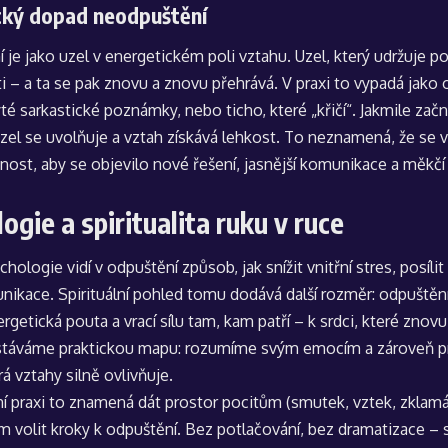
cký dopad neodpuštění
je jako uzel v energetickém poli vztahu. Uzel, který udržuje p
i – a ta se pak znovu a znovu přehrává. V praxi to vypadá jako 
té sarkastické poznámky, nebo ticho, které „křičí“. Jakmile za
uzel se uvolňuje a vztah získává lehkost. To neznamená, že se v
ost, aby se objevilo nové řešení, jasnější komunikace a měkčí
ogie a spiritualita ruku v ruce
hologie vidí v odpuštění způsob, jak snížit vnitřní stres, posílit
nikace. Spirituální pohled tomu dodává další rozměr: odpuštění
rgetická pouta a vrací sílu tam, kam patří – k srdci, které znov
stáváme praktickou mapu: rozumíme svým emocím a zároveň 
rá vztahy silně ovlivňuje.
í praxi to znamená dát prostor pocitům (smutek, vztek, zklamá
 volit kroky k odpuštění. Bez potlačování, bez dramatizace – 