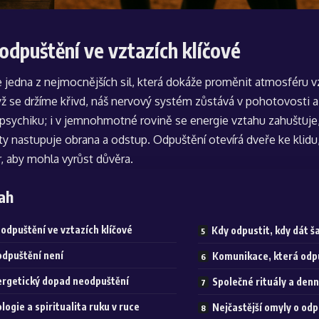
 odpuštění ve vztazích klíčové
 jedna z nejmocnějších sil, která dokáže proměnit atmosféru vz
ž se držíme křivd, náš nervový systém zůstává v pohotovosti a
psychiku; i v jemnohmotné rovině se energie vztahu zahušťuje, 
ty nastupuje obrana a odstup. Odpuštění otevírá dveře ke klidu
, aby mohla vyrůst důvěra.
ah
 odpuštění ve vztazích klíčové
Kdy odpustit, kdy dát ša
odpuštění není
Komunikace, která odp
rgetický dopad neodpuštění
Společné rituály a denn
logie a spiritualita ruku v ruce
Nejčastější omyly o odp