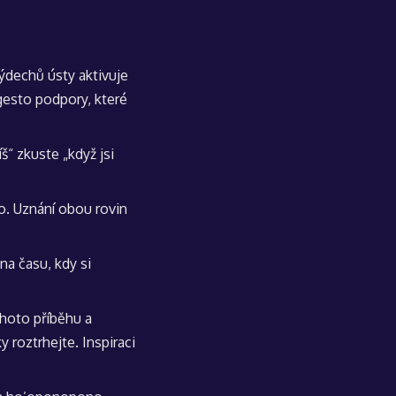
dechů ústy aktivuje
– gesto podpory, které
š“ zkuste „když jsi
o. Uznání obou rovin
na času, kdy si
ohoto příběhu a
 roztrhejte. Inspiraci