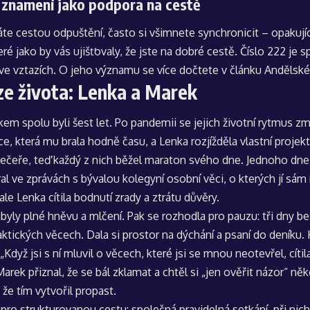
 znamení jako podpora na cestě
te cestou odpuštění, často si všimnete synchronicit – opakujíc
ré jako by vás ujišťovaly, že jste na dobré cestě. Číslo 222 je 
ve vztazích. O jeho významu se více dočtete v článku
Andělské 
ze života: Lenka a Marek
em spolu byli šest let. Po pandemii se jejich životní rytmus zm
e, která mu brala hodně času, a Lenka rozjížděla vlastní projekt
večeře, teď každý z nich běžel maraton svého dne. Jednoho dne L
al ve zprávách s bývalou kolegyní osobní věci, o kterých jí sám
, ale Lenka cítila bodnutí zrady a ztrátu důvěry.
 byly plné hněvu a mlčení. Pak se rozhodla pro pauzu: tři dny be
aktických věcech. Dala si prostor na dýchání a psaní do deníku. 
 „Když jsi s ní mluvil o věcech, které jsi se mnou neotevřel, cíti
arek přiznal, že se bál zklamat a chtěl si „jen ověřit názor“ n
 že tím vytvořil propast.
pro strukturovanou cestu: společná pravidelná setkání, při nic