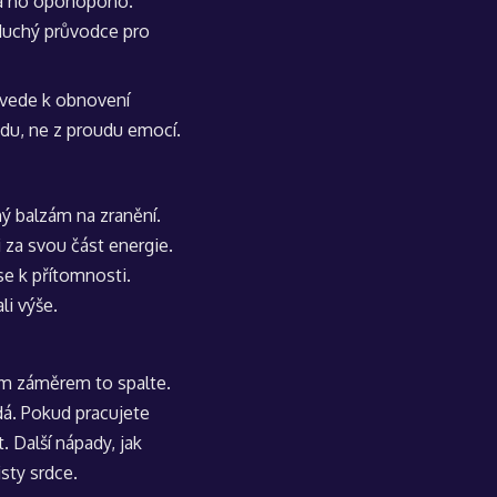
ba ho’oponopono.
uchý průvodce pro
 vede k obnovení
lidu, ne z proudu emocí.
mný balzám na zranění.
 za svou část energie.
se k přítomnosti.
li výše.
ným záměrem to spalte.
adá. Pokud pracujete
. Další nápady, jak
isty srdce
.