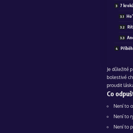
7 krok
Ho’
Ri
An
Příběh
Je důležité
bolestivé c
proudit lásk
Co odpušt
Není to o
Není to r
Není to p