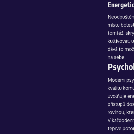
Energeti
Neodpuštění 
místu bolest
tomtéž, skry
kultivovat, 
dává to možn
na sebe.
Psychol
Moderní psyc
kvalitu komu
uvolňuje ene
přístupů do
rovinou, kte
V každodenn
teprve potom