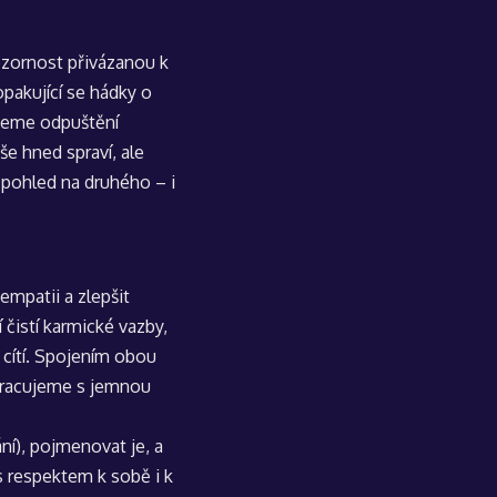
ozornost přivázanou k
opakující se hádky o
čneme odpuštění
še hned spraví, ale
 pohled na druhého – i
 empatii a zlepšit
 čistí karmické vazby,
u cítí. Spojením obou
pracujeme s jemnou
ní), pojmenovat je, a
s respektem k sobě i k