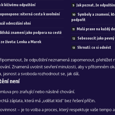
ů k léčivému odpuštění
Jak poznat, že odpuštěn
oponopono: niterná cesta k uvolnění
Symboly a znamení, k
podpořit
tuál odevzdání ohni
Malá praxe na každý d
dělská znamení jako podpora na cestě
Sebesoucit jako pevný
 ze života: Lenka a Marek
Shrnutí: co si odnést
 připomenout, že odpuštění neznamená zapomenout, přehlížet 
hování. Znamená uvolnit sevření minulosti, aby v přítomném 
a, jasnost a svoboda rozhodnout se, jak dál.
ění není
mluva pro zraňující nebo násilné chování.
ychlá záplata, která má „udělat klid“ bez řešení příčin.
ovinnost – je to volba a proces, který respektuje vaše tempo a