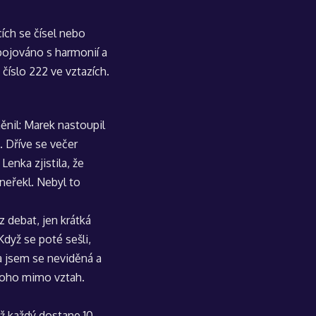
ích se čísel nebo
spojováno s harmonií a
číslo 222 ve vztazích
.
ěnil: Marek nastoupil
. Dříve se večer
enka zjistila, že
 neřekl. Nebyl to
z debat, jen krátká
Když se poté sešli,
la jsem se neviděná a
ěkoho mimo vztah.
hž každý dostane 10