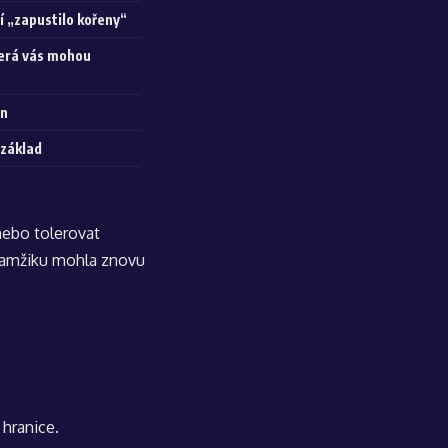
í „zapustilo kořeny“
terá vás mohou
en
 základ
nebo tolerovat
okamžiku mohla znovu
 hranice.