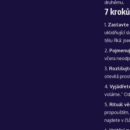
druhému.
7 kroků
Zastavte 
uklidňující 
tělu říká: js
Pojmenujt
včera neodpo
Rozlišuj
otevírá pros
Vyjádřete
voláme.“ Od
Rituál v
propouštím, 
najdete v č