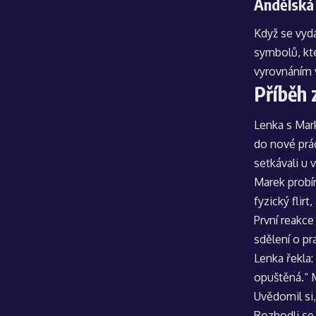
Andělská
Když se vydá
symbolů, kte
vyrovnáním 
Příběh 
Lenka s Mark
do nové prác
setkávali u 
Marek probír
fyzický flirt
První reakce
sdělení o pr
Lenka řekla:
opuštěná.“ M
Uvědomil si,
Rozhodli se 