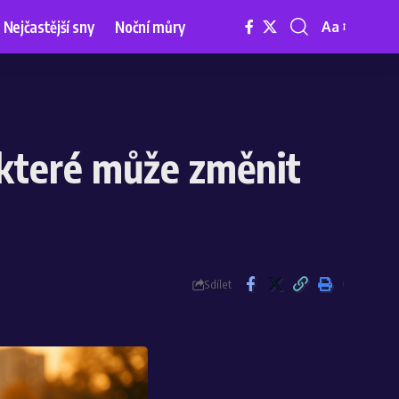
Nejčastější sny
Noční můry
Aa
, které může změnit
Sdílet