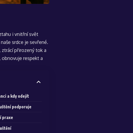
tahu i vnitřní svět
 naše srdce je sevřené.
ztrácí přirozený tok a
, obnovuje respekt a
nci a kdy odejít
uštění podporuje
í praxe
uštění