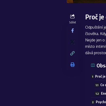
Proč je
Sdílet
Odpuštění je
člověka. Kdy
Nejde jen o 
místo intimi
dává prostor
Obs
Proč je
Co 
Ene
Psycho