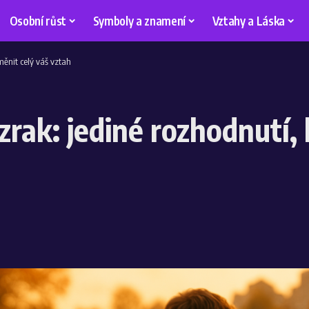
Osobní růst
Symboly a znamení
Vztahy a Láska
měnit celý váš vztah
zrak: jediné rozhodnutí