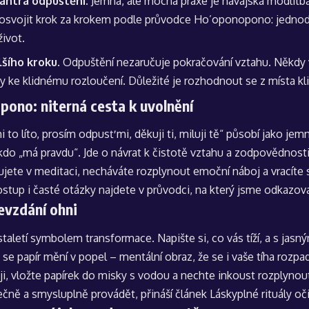
mantra odpuštění.
Jemná, ale mocná praxe je havajská modlit
i osvojit krok za krokem podle průvodce
Ho’oponopono: jednod
život
.
lšího kroku.
Odpuštění nezaručuje pokračování vztahu. Někdy
ndy ke klidnému rozloučení. Důležité je rozhodnout se z místa k
ono: niterná cesta k uvolnění
i to líto, prosím odpusť mi, děkuji ti, miluji tě“ působí jako je
kdo „má pravdu“. Jde o návrat k čistotě vztahu a zodpovědnosti
ujete v meditaci, necháváte rozplynout emoční náboj a vracíte 
tup i časté otázky najdete v průvodci, na který jsme odkazova
evzdání ohni
taletí symbolem transformace. Napište si, co vás tíží, a s jas
k se papír mění v popel – mentální obraz, že se i vaše tíha rozp
ji, vložte papírek do misky s vodou a nechte inkoust rozplynout
ečně a smysluplně provádět, přináší článek
Láskyplné rituály oč