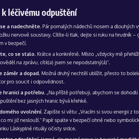
 k léčivému odpuštění
se a nadechněte.
Pár pomalých nádechů nosem a dlouhých vý
složku nervové soustavy. Cítíte-li tlak, dejte si ruku na hrudník 
em v bezpečí.
e, co se stalo.
Krátce a konkrétně. Místo „vždycky mě přehlíží
věděl na zprávu, cítil(a) jsem se nepodstatný(á)“.
te záměr a dopad.
Možná druhý nechtěl ublížit, přesto to bolel
tor pro soucit i odpovědnost.
 hranici a potřebu.
„Na příště potřebuji, abychom se dohodli 
puštění bez jasných hranic bývá křehké.
ědomého uvolnění.
Zapište si větu: „Vracím si svou energii z t
co mi již neslouží.“ Papír spalte v bezpečí ohně nebo symbolicky
lánku
Láskyplné rituály očisty srdce
.