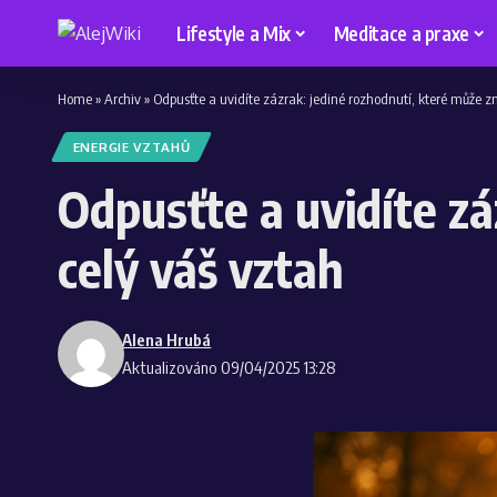
Lifestyle a Mix
Meditace a praxe
Home
»
Archiv
»
Odpusťte a uvidíte zázrak: jediné rozhodnutí, které může z
ENERGIE VZTAHŮ
Odpusťte a uvidíte zá
celý váš vztah
Alena Hrubá
Aktualizováno 09/04/2025 13:28