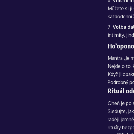
Vnitřní 
Můžete si j
každodenní 
Volba da
intimity, ji
Ho’oponop
Mantra „Je m
Nejde o to, 
Když ji opak
Podrobný pos
Rituál od
Oheň je po s
Sledujte, ja
raději jemně
rituály bezp