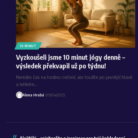
10 MINUT
Vyzkoušeli jsme 10 minut jógy denně –
výsledek překvapil už po týdnu!
Nemáte čas na hodinu cvičení, ale toužíte po jasnější hlavě
a lehkém…
Alena Hrubá
09/04/2025