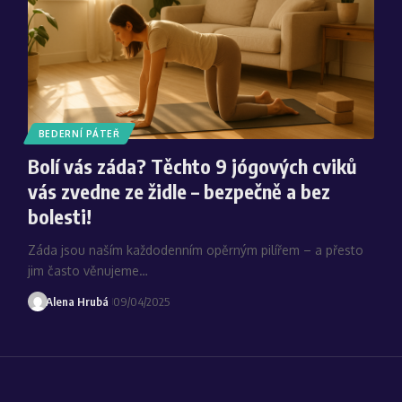
BEDERNÍ PÁTEŘ
Bolí vás záda? Těchto 9 jógových cviků
vás zvedne ze židle – bezpečně a bez
bolesti!
Záda jsou naším každodenním opěrným pilířem – a přesto
jim často věnujeme…
Alena Hrubá
09/04/2025