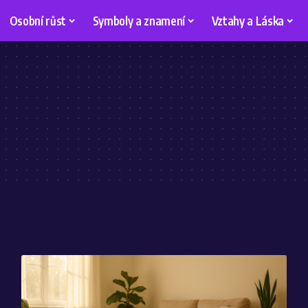
Osobní růst
Symboly a znamení
Vztahy a Láska