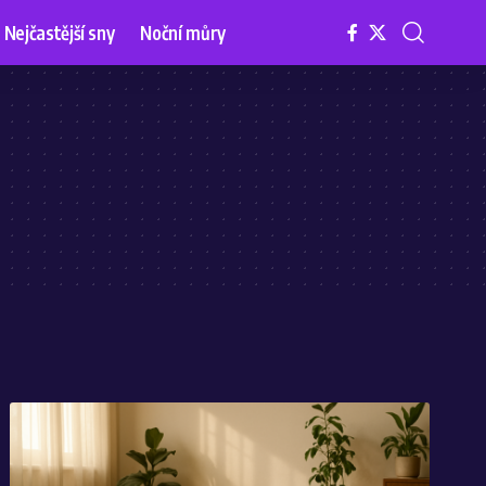
Nejčastější sny
Noční můry