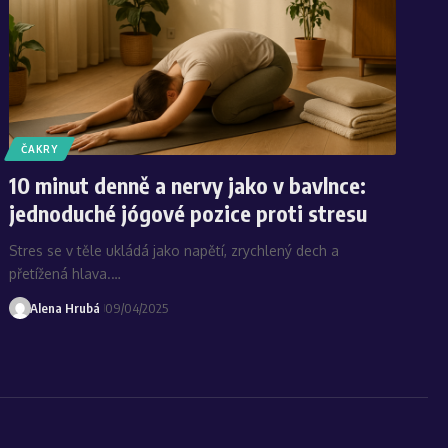
ČAKRY
10 minut denně a nervy jako v bavlnce:
jednoduché jógové pozice proti stresu
Stres se v těle ukládá jako napětí, zrychlený dech a
přetížená hlava.…
Alena Hrubá
09/04/2025