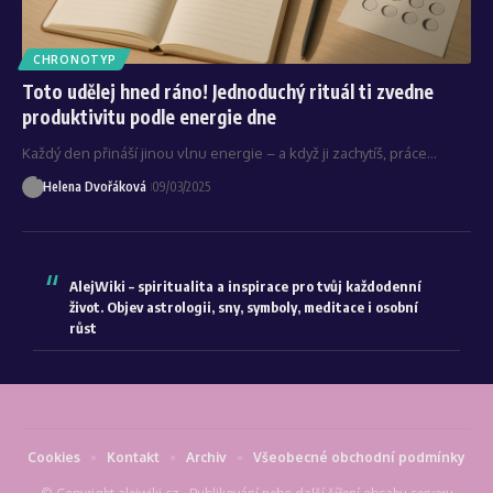
CHRONOTYP
Toto udělej hned ráno! Jednoduchý rituál ti zvedne
produktivitu podle energie dne
Každý den přináší jinou vlnu energie – a když ji zachytíš, práce…
Helena Dvořáková
09/03/2025
AlejWiki – spiritualita a inspirace pro tvůj každodenní
život. Objev astrologii, sny, symboly, meditace i osobní
růst
Cookies
Kontakt
Archiv
Všeobecné obchodní podmínky