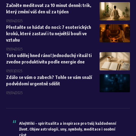
Začněte meditovat za 10 minut denně: trik,
který změní váš den už za týden
09/04/2025
Přestaňte se hádat do noci: 7 esoterických
kroků, které zastaví i tu největší bouři ve
vztahu
09/04/2025
Toto udělej hned ráno! Jednoduchý rituál ti
zvedne produktivitu podle energie dne
09/03/2025
Zdálo se vám o zubech? Tohle se vám snaží
podvědomí urgentně sdělit
09/04/2025
AlejWiki – spiritualita a inspirace pro tvůj každodenní
život. Objev astrologii, sny, symboly, meditace i osobní
růst