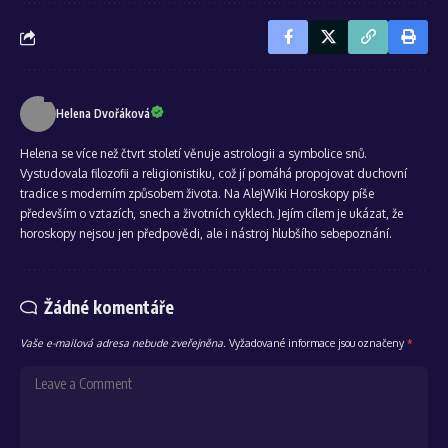
Helena Dvořáková
Helena se více než čtvrt století věnuje astrologii a symbolice snů.
Vystudovala filozofii a religionistiku, což jí pomáhá propojovat duchovní
tradice s moderním způsobem života. Na AlejWiki Horoskopy píše
především o vztazích, snech a životních cyklech. Jejím cílem je ukázat, že
horoskopy nejsou jen předpovědi, ale i nástroj hlubšího sebepoznání.
Žádné komentáře
Vaše e-mailová adresa nebude zveřejněna.
Vyžadované informace jsou označeny
*