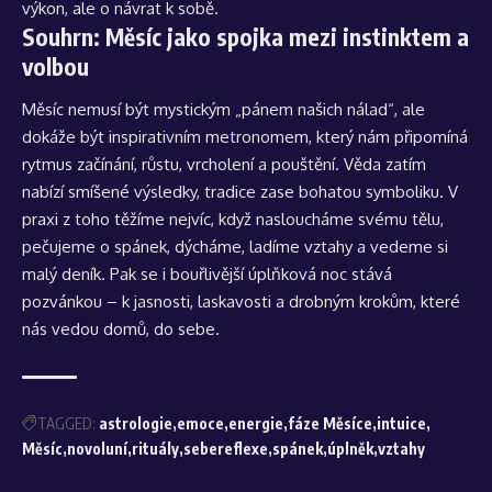
výkon, ale o návrat k sobě.
Souhrn: Měsíc jako spojka mezi instinktem a
volbou
Měsíc nemusí být mystickým „pánem našich nálad“, ale
dokáže být inspirativním metronomem, který nám připomíná
rytmus začínání, růstu, vrcholení a pouštění. Věda zatím
nabízí smíšené výsledky, tradice zase bohatou symboliku. V
praxi z toho těžíme nejvíc, když nasloucháme svému tělu,
pečujeme o spánek, dýcháme, ladíme vztahy a vedeme si
malý deník. Pak se i bouřlivější úplňková noc stává
pozvánkou – k jasnosti, laskavosti a drobným krokům, které
nás vedou domů, do sebe.
TAGGED:
astrologie
emoce
energie
fáze Měsíce
intuice
Měsíc
novoluní
rituály
sebereflexe
spánek
úplněk
vztahy