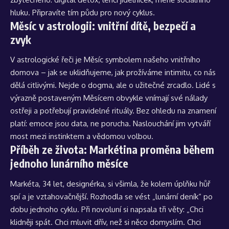
hluku. Připravíte tím půdu pro nový cyklus.
Měsíc v astrologii: vnitřní dítě, bezpečí a
zvyk
V astrologické řeči je Měsíc symbolem našeho vnitřního
domova – jak se uklidňujeme, jak prožíváme intimitu, co nás
dělá citlivými. Nejde o dogma, ale o užitečné zrcadlo. Lidé s
výrazně postaveným Měsícem obvykle vnímají své nálady
ostřeji a potřebují pravidelné rituály. Bez ohledu na znamení
platí: emoce jsou data, ne porucha. Naslouchání jim vytváří
most mezi instinktem a vědomou volbou.
Příběh ze života: Markétina proměna během
jednoho lunárního měsíce
Markéta, 34 let, designérka, si všimla, že kolem úplňku hůř
spí a je vztahovačnější. Rozhodla se vést „lunární deník“ po
dobu jednoho cyklu. Při novoluní si napsala tři věty: „Chci
klidněji spát. Chci mluvit dřív, než si něco domyslím. Chci