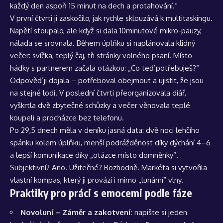
každý den aspoň 15 minut na dech a protahování.“
V první čtvrti ji zaskočilo, jak rychle sklouzává k multitaskingu.
Napětí stoupalo, ale když si dala 10minutové mikro-pauzy,
nálada se srovnala. Během úplňku si naplánovala klidný
večer: svíčka, teplý čaj, tři stránky volného psaní. Místo
hádky s partnerem začala otázkou: „Co teď potřebuješ?“
Odpověď ji dojala – potřeboval obejmout a ujistit, že jsou
na stejné lodi. V poslední čtvrti přeorganizovala diář,
vyškrtla dvě zbytečné schůzky a večer věnovala teplé
koupeli a procházce bez telefonu.
Po 29,5 dnech měla v deníku jasná data: dvě noci lehčího
spánku kolem úplňku, menší podrážděnost díky dýchání 4–6
a lepší komunikace díky „otázce místo domněnky“.
Subjektivní? Ano. Užitečné? Rozhodně. Markéta si vytvořila
vlastní kompas, který ji provází i mimo „lunární“ vlny.
Praktiky pro práci s emocemi podle fáze
Novoluní – Záměr a zakotvení:
napište si jeden