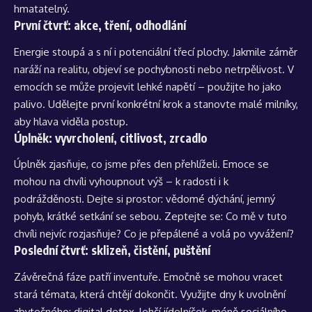
hmatatelný.
První čtvrť: akce, tření, odhodlání
Energie stoupá a s ní i potenciální třecí plochy. Jakmile záměr
naráží na realitu, objeví se pochybnosti nebo netrpělivost. V
emocích se může projevit lehké napětí – použijte ho jako
palivo. Udělejte první konkrétní krok a stanovte malé milníky,
aby hlava viděla postup.
Úplněk: vyvrcholení, citlivost, zrcadlo
Úplněk zjasňuje, co jsme přes den přehlíželi. Emoce se
mohou na chvíli vyhoupnout výš – k radosti i k
podrážděnosti. Dejte si prostor: vědomé dýchání, jemný
pohyb, krátké setkání se sebou. Zeptejte se: Co mě v tuto
chvíli nejvíc rozjasňuje? Co je přepálené a volá po vyvážení?
Poslední čtvrť: sklizeň, čistění, puštění
Závěrečná fáze patří inventuře. Emočně se mohou vracet
stará témata, která chtějí dokončit. Využijte dny k uvolnění
zbytečného: digital detox, lehčí jídelníček, méně sociálního