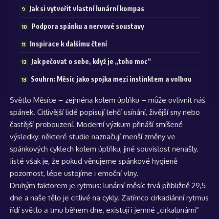
Jak si vytvořit vlastní lunární kompas
Podpora spánku a nervové soustavy
Inspirace k dalšímu čtení
Jak pečovat o sebe, když je „toho moc“
Souhrn: Měsíc jako spojka mezi instinktem a volbou
Světlo Měsíce – zejména kolem úplňku – může ovlivnit náš
spánek. Citlivější lidé popisují lehčí usínání, živější sny nebo
častější probouzení. Moderní výzkum přináší smíšené
výsledky: některé studie naznačují menší změny ve
spánkových cyklech kolem úplňku, jiné souvislost nenašly.
Jisté však je, že pokud věnujeme spánkové hygieně
pozornost, lépe ustojíme i emoční vlny.
Druhým faktorem je rytmus: lunární měsíc trvá přibližně 29,5
dne a naše tělo je citlivé na cykly. Zatímco cirkadiánní rytmus
řídí světlo a tmu během dne, existují i jemné „cirkalunární“