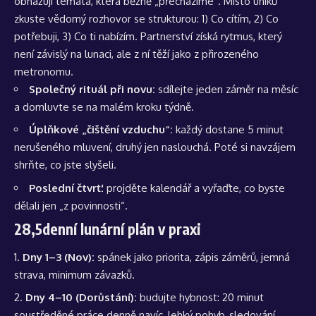
obnažují témata, která běžně „přecházíme“. Místo úniků
zkuste vědomý rozhovor se strukturou: 1) Co cítím, 2) Co
potřebuji, 3) Co ti nabízím. Partnerství získá rytmus, který
není závislý na lunaci, ale z ní těží jako z přirozeného
metronomu.
Společný rituál při novu:
sdílejte jeden záměr na měsíc
a domluvte se na malém kroku týdně.
Úplňkové „čištění vzduchu“:
každý dostane 5 minut
nerušeného mluvení, druhý jen naslouchá. Poté si navzájem
shrňte, co jste slyšeli.
Poslední čtvrť:
projděte kalendář a vyřaďte, co byste
dělali jen „z povinnosti“.
28,5denní lunární plán v praxi
Dny 1–3 (Nov):
spánek jako priorita, zápis záměrů, jemná
strava, minimum závazků.
Dny 4–10 (Dorůstání):
budujte hybnost: 20 minut
soustředěné práce denně navíc, lehký pohyb, sledování