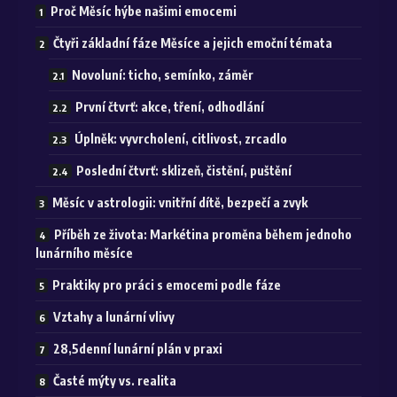
Proč Měsíc hýbe našimi emocemi
Čtyři základní fáze Měsíce a jejich emoční témata
Novoluní: ticho, semínko, záměr
První čtvrť: akce, tření, odhodlání
Úplněk: vyvrcholení, citlivost, zrcadlo
Poslední čtvrť: sklizeň, čistění, puštění
Měsíc v astrologii: vnitřní dítě, bezpečí a zvyk
Příběh ze života: Markétina proměna během jednoho
lunárního měsíce
Praktiky pro práci s emocemi podle fáze
Vztahy a lunární vlivy
28,5denní lunární plán v praxi
Časté mýty vs. realita