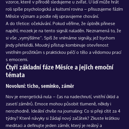
vzorce, které v přírodě sledujeme u zvířat. U lidí může hrát
roli spíše psychologická a kulturní rovina – přisuzujeme fázím
Měsíce význam a podle něj upravujeme chování.
A do třetice: očekávání. Pokud věříme, že úplněk přinese
napětí, mozek je na tento signál naladěn. Neznamená to, že
si vše „vymýšlíme“. Spíš že vnímáme signály, jež bychom
jindy přehlédli. Moudrý přístup kombinuje otevřenost
vnitřním prožitkům s praktickou péčí o tělo a vědomou prací
s emocemi.
Čtyři základní fáze Měsíce a jejich emoční
témata
Novoluní: ticho, semínko, záměr
Nov je energetická nula – čas na nadechnutí, vnitřní úklid a
zasetí záměrů. Emoce mohou působit tlumeně, někdy i
nerozhodně. Ideální chvíle na journaling: Co si přeji cítit za 4
týdny? Které návyky si žádají nový začátek? Zkuste krátkou
meditaci a definujte jeden záměr, který je reálný a