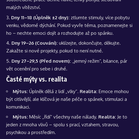
malých vítězství.
Dny 11–18 (Úplněk ±2 dny):
ztlumte stimuly, více pobytu
venku, vědomé dýchání. Pokud vyvře téma, poznamenejte si
ho – nechte emoci dojít a rozhodujte až po spánku.
Dny 19–26 (Couvání):
uklízejte, dokončujte, děkujte.
Zakažte si nové projekty, pokud to není nutné.
Dny 27–29,5 (Před novem):
„jemný režim“, bilance, pár
vět ocenění pro sebe i druhé.
Časté mýty vs. realita
Mýtus:
Úplněk dělá z lidí „vlky“.
Realita:
Emoce mohou
být citlivější, ale klíčová je naše péče o spánek, stimulaci a
komunikaci.
Mýtus:
Měsíc „řídí“ všechny naše nálady.
Realita:
Je to
jeden z mnoha vlivů – spolu s prací, vztahem, stravou,
psychikou a prostředím.