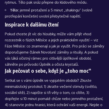
rytmus. Tělo pak snáz přepne do klidového módu.
Tělo:
jemné protažení a 5 minut „shakingu“ (volné
protřepání končetin) uvolní přebytečné napětí.
Inspirace k dalšímu čtení
Pokud chcete jít víc do hloubky, může vám přijít vhod
rozcestník o fázích Měsíce a jejich praktickém využití – viz
Fáze Měsíce: co znamenají a jak je využít
. Pro práci se záměry
doporučujeme článek
Novoluní: záměry a rituály
. A pokud
vás láká očistný rámec pro citlivější úplňkové období,
sáhněte po průvodci
Úplněk a očista krystalů
.
Jak pečovat o sebe, když je „toho moc“
Setkal se s vámi úplněk ve vypjatém období? Zkuste
minimalistický protokol: 1) zkraťte večerní stimuly (světlo,
sociální sítě), 2) napište si tři věty o tom, co cítíte, 3)
dopřejte si 10 minut pomalé chůze nebo jemného protažení,
4) stanovte jednu hranici, která ochrání vaši energii. Nejde o