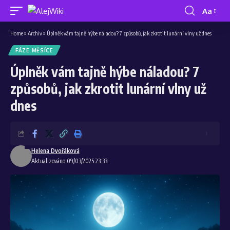
Aa
Home
»
Archiv
»
Úplněk vám tajně hýbe náladou? 7 způsobů, jak zkrotit lunární vlny už dnes
FÁZE MĚSÍCE
Úplněk vám tajně hýbe náladou? 7
způsobů, jak zkrotit lunární vlny už
dnes
Helena Dvořáková
Aktualizováno 09/03/2025 23:33