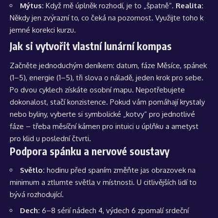
Mýtus:
Když mě úplněk rozhodí, je to „špatně“.
Realita:
Někdy jen zvýrazní to, co čeká na pozornost. Využijte toho k
jemné korekci kurzu.
Jak si vytvořit vlastní lunární kompas
Začněte jednoduchým deníkem: datum, fáze Měsíce, spánek
(1–5), energie (1–5), tři slova o náladě, jeden krok pro sebe.
Po dvou cyklech získáte osobní mapu. Nepotřebujete
dokonalost, stačí konzistence. Pokud vám pomáhají krystaly
nebo byliny, vyberte si symbolické „kotvy“ pro jednotlivé
fáze – třeba měsíční kámen pro intuici u úplňku a ametyst
pro klid u poslední čtvrti.
Podpora spánku a nervové soustavy
Světlo:
hodinu před spaním změňte jas obrazovek na
minimum a ztlumte světla v místnosti. U citlivějších lidí to
bývá rozhodující.
Dech:
6–8 sérií nádech 4, výdech 6 zpomalí srdeční