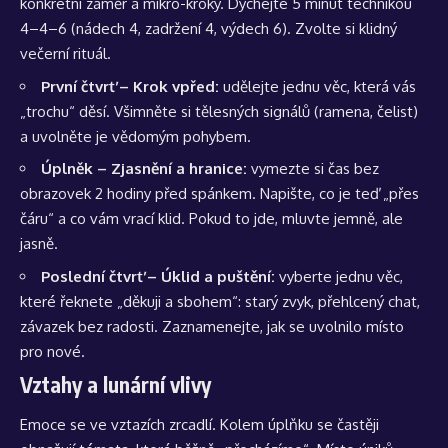
konkrétní záměr a mikro-kroky. Dýchejte 5 minut technikou
4–4–6 (nádech 4, zadržení 4, výdech 6). Zvolte si klidný
večerní rituál.
První čtvrť – Krok vpřed:
udělejte jednu věc, která vás
„trochu“ děsí. Všimněte si tělesných signálů (ramena, čelist)
a uvolněte je vědomým pohybem.
Úplněk – Zjasnění a hranice:
vymezte si čas bez
obrazovek 2 hodiny před spánkem. Napište, co je teď „přes
čáru“ a co vám vrací klid. Pokud to jde, mluvte jemně, ale
jasně.
Poslední čtvrť – Úklid a puštění:
vyberte jednu věc,
které řeknete „děkuji a sbohem“: starý zvyk, přehlcený chat,
závazek bez radosti. Zaznamenejte, jak se uvolnilo místo
pro nové.
Vztahy a lunární vlivy
Emoce se ve vztazích zrcadlí. Kolem úplňku se častěji