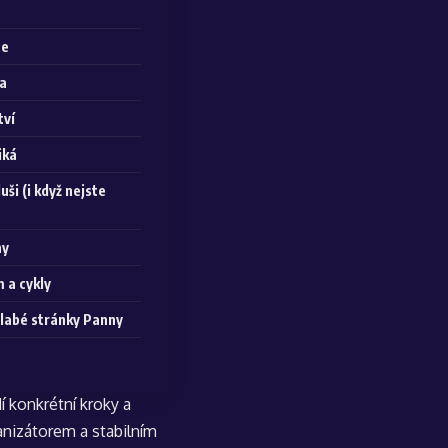
ce
ta
tví
iká
ši (i když nejste
ny
 a cykly
slabé stránky Panny
dí konkrétní kroky a
anizátorem a stabilním