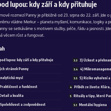
od lupou: kdy září a kdy přituhuje
ové rozmezí Panny je přibližně od 23. srpna do 22. září. Jde 
erému vládne Merkur – planeta myšlení, komunikace, logiky a pr
anny se setkáváme s motivem služby, péče, řádu a jasnosti. Jd
á věcem růst a fungovat.
ah
od lupou: kdy září a kdy přituhuje
3) Úzkost a přehna
ných stránek Panny
4) Mikromanagemen
Analytická mysl
5) Riziko vyhoření 
 Praktičnost a funkčnost
Příběh ze života: Klára
Detail a kvalita
Rituály a tipy, které P
 Spolehlivost a zodpovědnost
Mentální hygiena