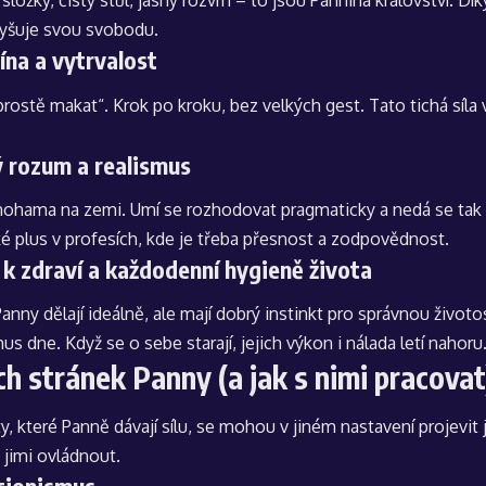
ložky, čistý stůl, jasný rozvrh – to jsou Pannina království. Díky
vyšuje svou svobodu.
lína a vytrvalost
prostě makat“. Krok po kroku, bez velkých gest. Tato tichá sí
 rozum a realismus
 nohama na zemi. Umí se rozhodovat pragmaticky a nedá se tak
ké plus v profesích, kde je třeba přesnost a zodpovědnost.
 k zdraví a každodenní hygieně života
anny dělají ideálně, ale mají dobrý instinkt pro správnou životo
us dne. Když se o sebe starají, jejich výkon i nálada letí nahoru
ch stránek Panny (a jak s nimi pracovat
ty, které Panně dávají sílu, se mohou v jiném nastavení projevit j
 jimi ovládnout.
cionismus