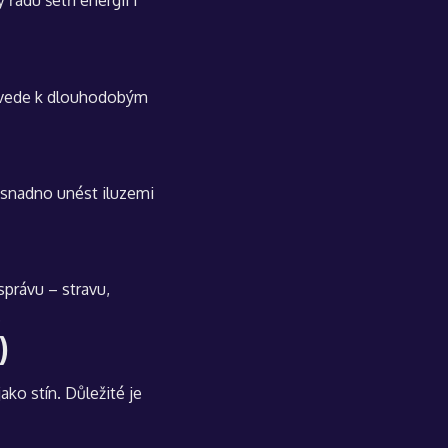
 řádu šetří energii i
la vede k dlouhodobým
 snadno unést iluzemi
správu – stravu,
.
)
ako stín. Důležité je