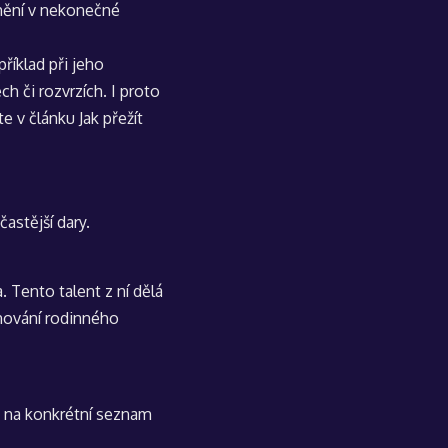
mění v nekonečné
říklad při jeho
h či rozvrzích. I proto
ete v článku
Jak přežít
častější dary.
 Tento talent z ní dělá
ánování rodinného
ly na konkrétní seznam