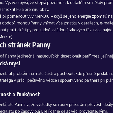
u. Výzvou bývá, že stejná pozornost k detailům se někdy pro
samokritiku a přemíru obav.
é připomenout vliv Merkuru – když se jeho energie zpomalí, nap
 období, mohou Panny vnímat více zmatku v detailech, e-mailec
znát praktické tipy pro klidné zvládnutí takových fází (více najd
Merkur
).
ých stránek Panny
dá Panna jedinečná, následujících deset kvalit patří mezi její nej
ická mysl
zebrat problém na malé části a pochopit, kde přesně je slabina.
ratéga v práci, pečlivého vědce i spolehlivého partnera při pl
čnost a funkčnost
vělá, ale Panna ví, že výsledky se rodí v praxi. Umí převést ideá
ecklistu po časový plán. Její dar je dělat věci proveditelnými.