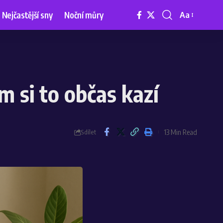
Nejčastější sny
Noční můry
Aa
m si to občas kazí
13 Min Read
Sdílet