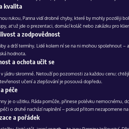
a kvalita
vnou rukou, Panna vidí drobné chyby, které by mohly později bo
tupy, ať už jde o prezentaci, domácí koláč nebo zakázku pro klie
hlivost a zodpovědnost
liby a drží termíny. Lidé kolem ní se na ni mohou spolehnout – a
ská hodnota.
ost a ochota učit se
 v jádru skromné. Netouží po pozornosti za každou cenu; chtějí
otevřenost učení a zlepšování je posouvá dopředu.
 a péče
nny je o užitku. Ráda pomůže, přinese polévku nemocnému, dol
 péči o druhé nachází naplnění – pokud přitom nezapomene na
izace a pořádek