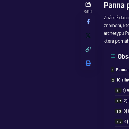
Panna p
Sdílet
Známé datum
znamení, kt
archetypu P
která pomáh
Obs
Panna p
10 sil
1) 
2)
3) 
4)