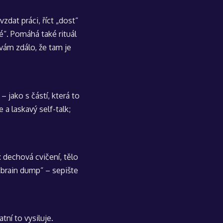
zdat práci, říct „dost“
é“. Pomáhá také rituál
 vám zdálo, že tam je
– jako s částí, která to
a laskavý self-talk;
 dechová cvičení, tělo
„brain dump“ – sepište
tní to vysiluje.