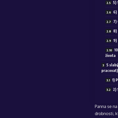
5)
6)
7)
8)
9)
10
života
5 slab
pracovat)
1) 
2)
Panna se na s
drobnosti, k