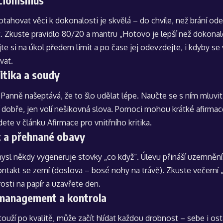
ahovat věci k dokonalosti je skvělá – do chvíle, než brání odev
t. Zkuste pravidlo 80/20 a mantru „Hotovo je lepší než dokonal
jte si na úkol předem limit a po čase jej odevzdejte, i kdyby se
vat.
itika a soudy
ik Panně našeptává, že to šlo udělat lépe. Naučte se s ním mluvit 
 dobře, jen volí nešikovná slova. Pomoci mohou krátké afirmace 
jdete v článku
Afirmace pro vnitřního kritika
.
t a přehnané obavy
ysl někdy vygeneruje stovky „co když“. Úlevu přináší uzemnění:
ntakt se zemí (doslova – bosé nohy na trávě). Zkuste večerní 
osti na papír a uzavřete den.
management a kontrola
ouží po kvalitě, může začít hlídat každou drobnost – sebe i osta