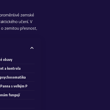
o proměnlivé zemské
aktického učení. V
e o zemitou přesnost,
né obavy
t a kontrola
a psychosomatika
, Panna s velkým P
annám fungují