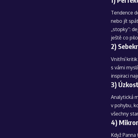
Tendence dot
nebo jít spá
„stopky“: de
ještě co pilo
2) Sebekr
Vnitřní krit
s vámi myslí
inspiraci na
3) Úzkos
Analytická m
v pohybu, ko
všechny star
4) Mikro
Když Panna t