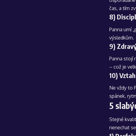
Uspořádané s
čas, a tím z
8) Discip
Panna umí „
výsledkům.
9) Zdravý
Panna stojí
– což je vel
10) Vztah
Ne vždy to P
spánek, rytm
5 slabý
Stejné kvali
nenechat se
1) Perfek