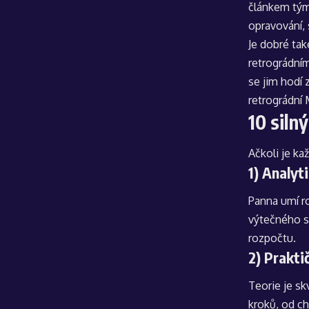
článkem tým
opravování, 
Je dobré tak
retrográdním
se jim hodí 
retrográdní 
10 siln
Ačkoli je kaž
1) Analyt
Panna umí ro
výtečného st
rozpočtu.
2) Prakti
Teorie je sk
kroků, od ch