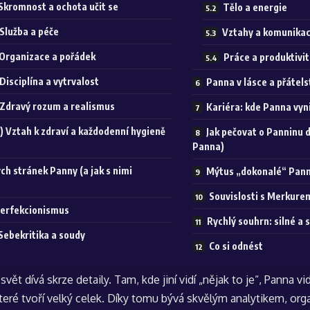
 Skromnost a ochota učit se
Tělo a energie
 Služba a péče
Vztahy a komunika
 Organizace a pořádek
Práce a produktivi
 Disciplína a vytrvalost
Panna v lásce a přátels
 Zdravý rozum a realismus
Kariéra: kde Panna vyn
) Vztah k zdraví a každodenní hygieně
Jak pečovat o Panninu du
Panna)
ých stránek Panny (a jak s nimi
Mýtus „dokonalé“ Pan
Souvislosti s Merkurem
Perfekcionismus
Rychlý souhrn: silné a 
 Sebekritika a soudy
Co si odnést
vět dívá skrze detaily. Tam, kde jiní vidí „nějak to je“, Panna vi
teré tvoří velký celek. Díky tomu bývá skvělým analytikem, org