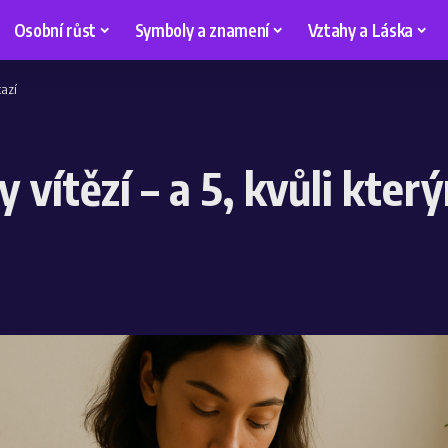
Osobní růst
Symboly a znamení
Vztahy a Láska
kazí
vítězí – a 5, kvůli který