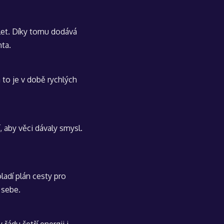
let. Díky tomu dodává
nta.
 to je v době rychlých
, aby věci dávaly smysl.
adí plán cesty pro
 sebe.