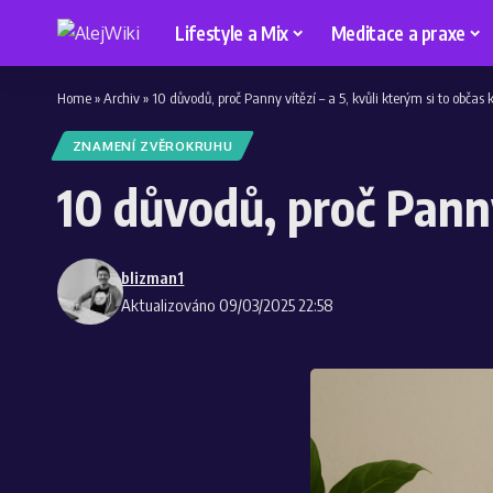
Lifestyle a Mix
Meditace a praxe
Home
»
Archiv
»
10 důvodů, proč Panny vítězí – a 5, kvůli kterým si to občas 
ZNAMENÍ ZVĚROKRUHU
10 důvodů, proč Panny 
blizman1
Aktualizováno 09/03/2025 22:58