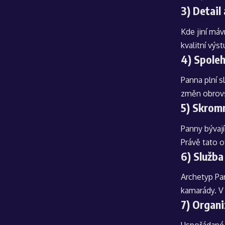
3) Detail 
Kde jiní má
kvalitní výs
4) Spole
Panna plní s
změn obrov
5) Skromn
Panny bývají
Právě tato 
6) Služba
Archetyp Pa
kamarády. V
7) Organ