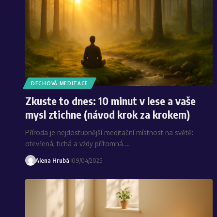
DECHOVÁ MEDITACE
Zkuste to dnes: 10 minut v lese a vaše
mysl ztichne (návod krok za krokem)
Příroda je nejdostupnější meditační místnost na světě:
otevřená, tichá a vždy přítomná.…
Alena Hrubá
09/04/2025