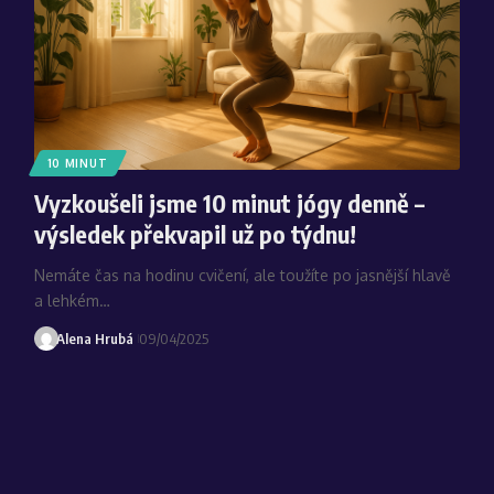
10 MINUT
Vyzkoušeli jsme 10 minut jógy denně –
výsledek překvapil už po týdnu!
Nemáte čas na hodinu cvičení, ale toužíte po jasnější hlavě
a lehkém…
Alena Hrubá
09/04/2025