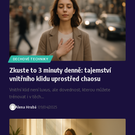
DECHOVÉ TECHNIKY
Zkuste to 3 minuty denně: tajemství
vnitřního klidu uprostřed chaosu
Vnitřní klid není luxus, ale dovednost, kterou můžete
trénovat i v těch…
Alena Hrubá
09/04/2025