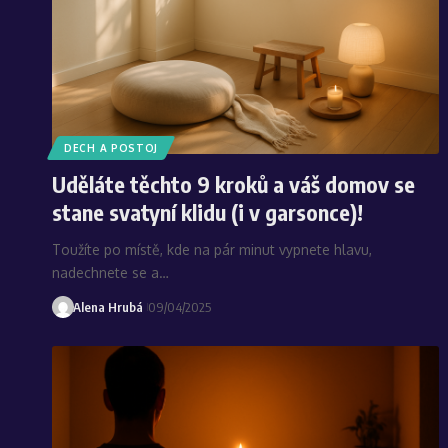
DECH A POSTOJ
Uděláte těchto 9 kroků a váš domov se
stane svatyní klidu (i v garsonce)!
Toužíte po místě, kde na pár minut vypnete hlavu,
nadechnete se a…
Alena Hrubá
09/04/2025