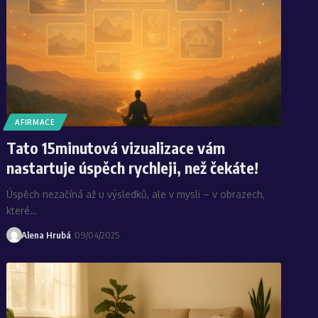
AFIRMACE
Tato 15minutová vizualizace vám
nastartuje úspěch rychleji, než čekáte!
Úspěch nezačíná až u výsledků, ale v mysli – v obrazech,
které…
Alena Hrubá
09/04/2025