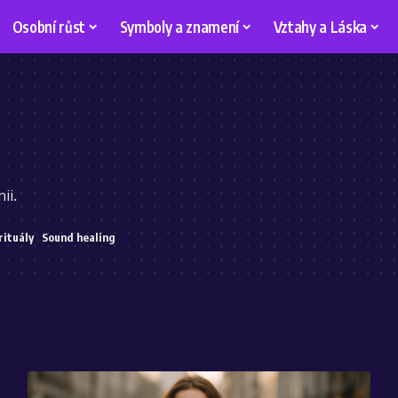
Osobní růst
Symboly a znamení
Vztahy a Láska
ii.
rituály
Sound healing