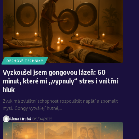
DECHOVÉ TECHNIKY
Vyzkoušel jsem gongovou lázeň: 60
minut, které mi „vypnuly“ stres i vnitřní
hluk
Zvuk má zvláštní schopnost rozpouštět napětí a zpomalit
mysl. Gongy vytvářejí hutné,…
Alena Hrubá
09/04/2025