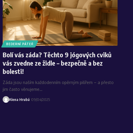
BEDERNÍ PÁTEŘ
Bolí vás záda? Těchto 9 jógových cviků
vás zvedne ze židle – bezpečně a bez
bolesti!
Záda jsou naším každodenním opěrným pilířem – a přesto
jim často věnujeme…
Alena Hrubá
09/04/2025