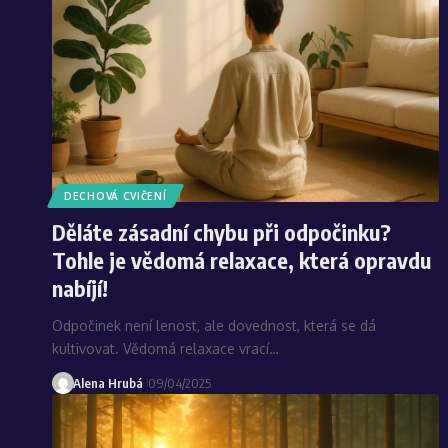
DECHOVÁ CVIČENÍ
Děláte zásadní chybu při odpočinku?
Tohle je vědomá relaxace, která opravdu
nabíjí!
Odpočinek není lenost, ale dovednost, která se dá
kultivovat. Vědomá relaxace vrací…
Alena Hrubá
09/04/2025