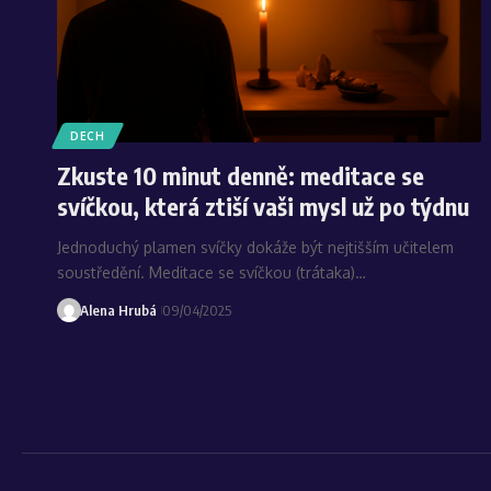
DECH
Zkuste 10 minut denně: meditace se
svíčkou, která ztiší vaši mysl už po týdnu
Jednoduchý plamen svíčky dokáže být nejtišším učitelem
soustředění. Meditace se svíčkou (trátaka)…
Alena Hrubá
09/04/2025