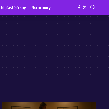
Nejčastější sny
Noční můry