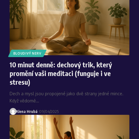
BLOUDIVÝ NERV
10 minut denně: dechový trik, který
promění vaši meditaci (funguje i ve
stresu)
Dech a mysl jsou propojené jako dvě strany jedné mince.
Když vědomě…
Alena Hrubá
09/04/2025