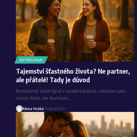
ASTROLOGIE
Tajemství šťastného života? Ne partner,
ale přátelé! Tady je důvod
Romantický vztah bývá v moderní kultuře vykreslen jako
vrchol štěstí, ale duchovní…
Alena Hrubá
09/04/2025