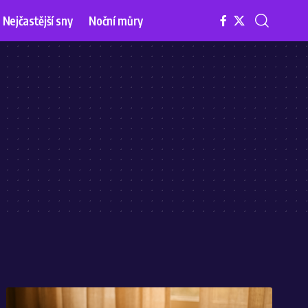
Nejčastější sny
Noční můry