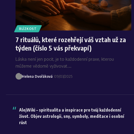
BLÍZKOST
7 rituálů, které rozehřejí váš vztah už za
týden (číslo 5 vás překvapí)
Láska není jen pocit, je to každodenní praxe, kterou
můžeme vědomě vyživovat.…
Helena Dvořáková
09/03/2025
AlejWiki – spiritualita a inspirace pro tvůj každodenní
život. Objev astrologii, sny, symboly, meditace i osobní
růst