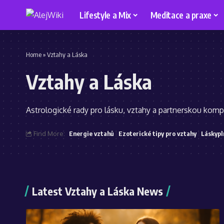
Lifestyle a Mix
Meditace a praxe
Home
»
Vztahy a Láska
Vztahy a Láska
Astrologické rady pro lásku, vztahy a partnerskou kompa
Find More:
Energie vztahů
Ezoterické tipy pro vztahy
Láskypl
Latest Vztahy a Láska News