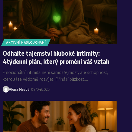
AKTIVNÍ NASLOUCHÁNÍ
Odhalte tajemství hluboké intimity:
4týdenní plán, který promění váš vztah
Emocionální intimita není samozřejmost, ale schopnost,
kterou lze vědomě rozvíjet. Přináší blízkost,…
Alena Hrubá
09/04/2025