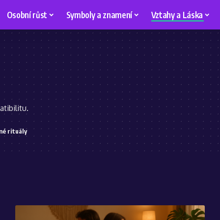
Osobní růst
Symboly a znamení
Vztahy a Láska
tibilitu.
né rituály