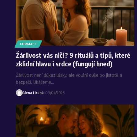
AFIRMACE
Žárlivost vás ničí? 9 rituálů a tipů, které
zklidní hlavu i srdce (fungují hned)
Žárlivost není důkaz lásky, ale volání duše po jistotě a
bezpečí. Ukážeme…
Alena Hrubá
09/04/2025