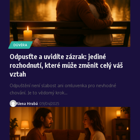
DŮVĚRA
Odpusťte a uvidíte zázrak: jediné
rozhodnutí, které může změnit celý váš
vztah
Odpuštění není slabost ani omluvenka pro nevhodné
chování. Je to vědomý krok…
Alena Hrubá
09/04/2025