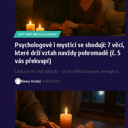
AKTIVNÍ NASLOUCHÁNÍ
Psychologové i mystici se shodují: 7 věcí,
které drží vztah navždy pohromadě (č. 5
vás překvapí)
Láska je víc než náhoda – je to vědomá praxe, energie a…
Alena Hrubá
09/04/2025