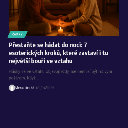
ČAKRY
Přestaňte se hádat do noci: 7
esoterických kroků, které zastaví i tu
největší bouři ve vztahu
Hádky se ve vztahu objevují vždy, ale nemusí být ničivým
požárem. Když…
Alena Hrubá
09/04/2025