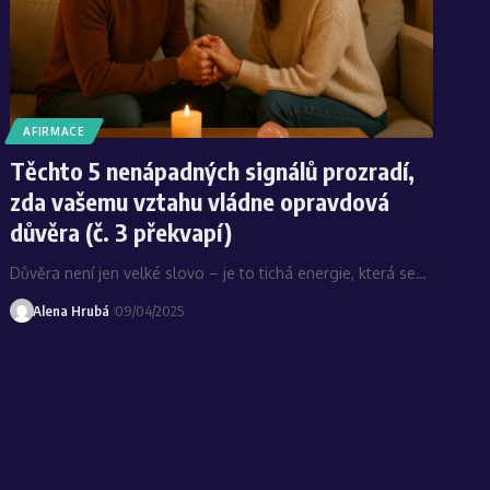
AFIRMACE
Těchto 5 nenápadných signálů prozradí,
zda vašemu vztahu vládne opravdová
důvěra (č. 3 překvapí)
Důvěra není jen velké slovo – je to tichá energie, která se…
Alena Hrubá
09/04/2025