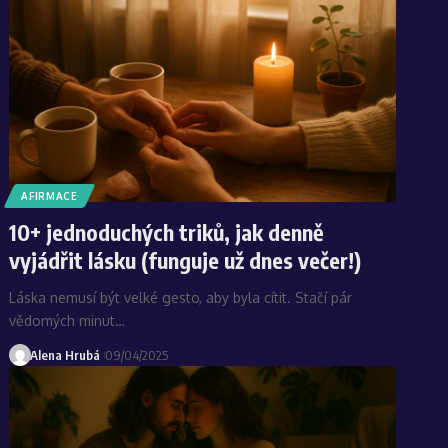
AFIRMACE
10+ jednoduchých triků, jak denně
vyjádřit lásku (funguje už dnes večer!)
Láska nemusí být velké gesto, aby byla cítit. Stačí pár
vědomých minut…
Alena Hrubá
09/04/2025