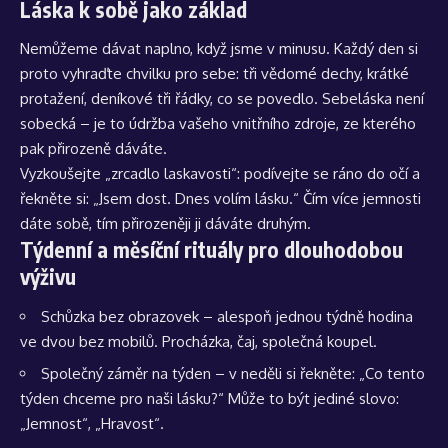
Láska k sobě jako základ
Nemůžeme dávat naplno, když jsme v minusu. Každý den si
proto vyhraďte chvilku pro sebe: tři vědomé dechy, krátké
protažení, deníkové tři řádky, co se povedlo. Sebeláska není
sobecká – je to údržba vašeho vnitřního zdroje, ze kterého
pak přirozeně dáváte.
Vyzkoušejte „zrcadlo laskavosti“: podívejte se ráno do očí a
řekněte si: „Jsem dost. Dnes volím lásku.“ Čím více jemnosti
dáte sobě, tím přirozeněji ji dáváte druhým.
Týdenní a měsíční rituály pro dlouhodobou
výživu
Schůzka bez obrazovek – alespoň jednou týdně hodina
ve dvou bez mobilů. Procházka, čaj, společná koupel.
Společný záměr na týden – v neděli si řekněte: „Co tento
týden chceme pro naši lásku?“ Může to být jediné slovo:
„Jemnost“, „Hravost“.