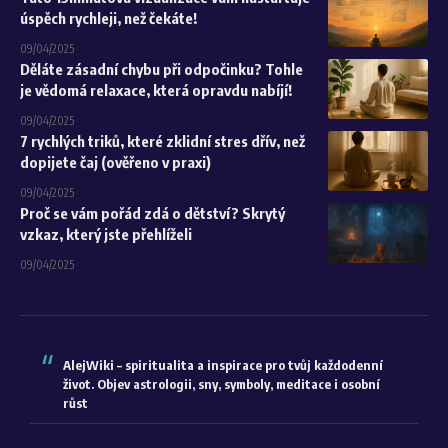
úspěch rychleji, než čekáte!
09/04/2025
Děláte zásadní chybu při odpočinku? Tohle
je vědomá relaxace, která opravdu nabíjí!
09/04/2025
7 rychlých triků, které zklidní stres dřív, než
dopijete čaj (ověřeno v praxi)
09/04/2025
Proč se vám pořád zdá o dětství? Skrytý
vzkaz, který jste přehlíželi
09/04/2025
AlejWiki – spiritualita a inspirace pro tvůj každodenní
život. Objev astrologii, sny, symboly, meditace i osobní
růst