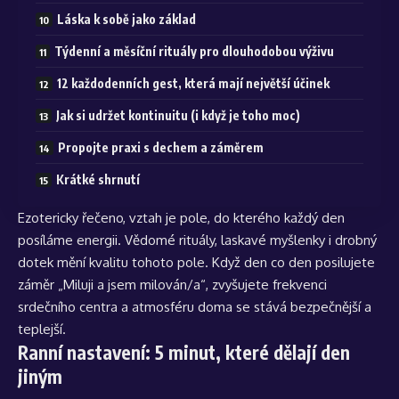
Láska k sobě jako základ
Týdenní a měsíční rituály pro dlouhodobou výživu
12 každodenních gest, která mají největší účinek
Jak si udržet kontinuitu (i když je toho moc)
Propojte praxi s dechem a záměrem
Krátké shrnutí
Ezotericky řečeno, vztah je pole, do kterého každý den
posíláme energii. Vědomé rituály, laskavé myšlenky i drobný
dotek mění kvalitu tohoto pole. Když den co den posilujete
záměr „Miluji a jsem milován/a“, zvyšujete frekvenci
srdečního centra a atmosféru doma se stává bezpečnější a
teplejší.
Ranní nastavení: 5 minut, které dělají den
jiným