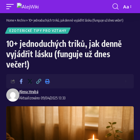
Aa
Home
»
Archiv
»
10+ jednoduchých triků, jak denně vyjádřit lásku (funguje už dnes večer!)
EZOTERICKÉ TIPY PRO VZTAHY
10+ jednoduchých triků, jak denně
vyjádřit lásku (funguje už dnes
večer!)
Alena Hrubá
Aktualizováno 09/04/2025 13:33