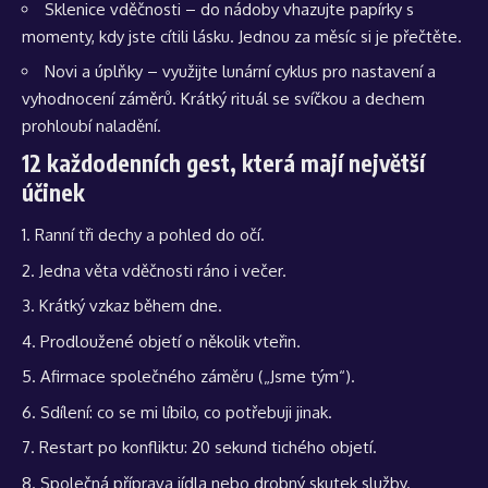
Sklenice vděčnosti – do nádoby vhazujte papírky s
momenty, kdy jste cítili lásku. Jednou za měsíc si je přečtěte.
Novi a úplňky – využijte lunární cyklus pro nastavení a
vyhodnocení záměrů. Krátký rituál se svíčkou a dechem
prohloubí naladění.
12 každodenních gest, která mají největší
účinek
Ranní tři dechy a pohled do očí.
Jedna věta vděčnosti ráno i večer.
Krátký vzkaz během dne.
Prodloužené objetí o několik vteřin.
Afirmace společného záměru („Jsme tým“).
Sdílení: co se mi líbilo, co potřebuji jinak.
Restart po konfliktu: 20 sekund tichého objetí.
Společná příprava jídla nebo drobný skutek služby.