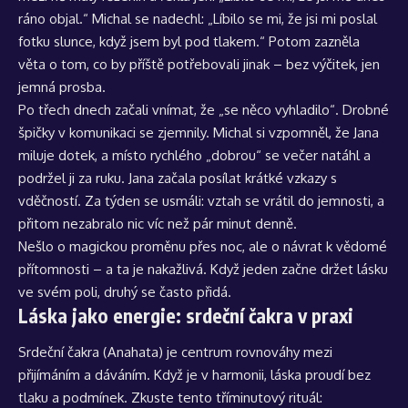
ráno objal.“ Michal se nadechl: „Líbilo se mi, že jsi mi poslal
fotku slunce, když jsem byl pod tlakem.“ Potom zazněla
věta o tom, co by příště potřebovali jinak – bez výčitek, jen
jemná prosba.
Po třech dnech začali vnímat, že „se něco vyhladilo“. Drobné
špičky v komunikaci se zjemnily. Michal si vzpomněl, že Jana
miluje dotek, a místo rychlého „dobrou“ se večer natáhl a
podržel ji za ruku. Jana začala posílat krátké vzkazy s
vděčností. Za týden se usmáli: vztah se vrátil do jemnosti, a
přitom nezabralo nic víc než pár minut denně.
Nešlo o magickou proměnu přes noc, ale o návrat k vědomé
přítomnosti – a ta je nakažlivá. Když jeden začne držet lásku
ve svém poli, druhý se často přidá.
Láska jako energie: srdeční čakra v praxi
Srdeční čakra (Anahata) je centrum rovnováhy mezi
přijímáním a dáváním. Když je v harmonii, láska proudí bez
tlaku a podmínek. Zkuste tento tříminutový rituál: