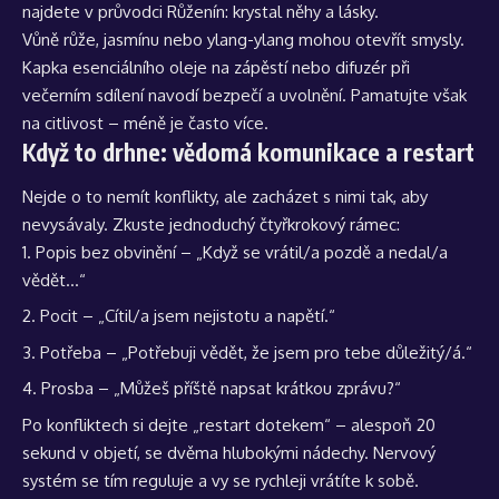
najdete v průvodci
Růženín: krystal něhy a lásky
.
Vůně růže, jasmínu nebo ylang-ylang mohou otevřít smysly.
Kapka esenciálního oleje na zápěstí nebo difuzér při
večerním sdílení navodí bezpečí a uvolnění. Pamatujte však
na citlivost – méně je často více.
Když to drhne: vědomá komunikace a restart
Nejde o to nemít konflikty, ale zacházet s nimi tak, aby
nevysávaly. Zkuste jednoduchý čtyřkrokový rámec:
Popis bez obvinění – „Když se vrátil/a pozdě a nedal/a
vědět…“
Pocit – „Cítil/a jsem nejistotu a napětí.“
Potřeba – „Potřebuji vědět, že jsem pro tebe důležitý/á.“
Prosba – „Můžeš příště napsat krátkou zprávu?“
Po konfliktech si dejte „restart dotekem“ – alespoň 20
sekund v objetí, se dvěma hlubokými nádechy. Nervový
systém se tím reguluje a vy se rychleji vrátíte k sobě.