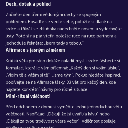
Dech, dotek a pohled
Začněte den třemi vědomými dechy se spojeným
pohledem. Posaďte se vedle sebe, položte si dlaně na
srdce a třikrát se zhluboka nadechněte nosem a vydechněte
ústy. Poté si na pár vteřin položte ruce na ruce partnera a
jednoduše řekněte: „Jsem tady s tebou.“
Afirmace s jasným záměrem
Krátká věta pro ráno dokáže naladit mysl i srdce. Vyberte si
formulaci, která je vám příjemná: „Každý den si volím lásku“,
„Vidím tě a vážím si tě“, „Jsme tým“. Pokud hledáte inspiraci,
podívejte se na
Afirmace lásky: 33 vět pro každý den
, kde
najdete konkrétní návrhy pro různé situace.
Mini-rituál vděčnosti
Před odchodem z domu si vyměňte jednu jednoduchou větu
vděčnosti. Například: „Děkuji, že jsi uvařil/a kávu“ nebo
„Děkuji za tvou trpělivost včera večer“. Vděčnost posiluje