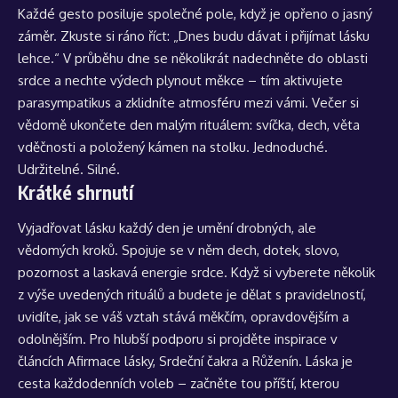
Každé gesto posiluje společné pole, když je opřeno o jasný
záměr. Zkuste si ráno říct: „Dnes budu dávat i přijímat lásku
lehce.“ V průběhu dne se několikrát nadechněte do oblasti
srdce a nechte výdech plynout měkce – tím aktivujete
parasympatikus a zklidníte atmosféru mezi vámi. Večer si
vědomě ukončete den malým rituálem: svíčka, dech, věta
vděčnosti a položený kámen na stolku. Jednoduché.
Udržitelné. Silné.
Krátké shrnutí
Vyjadřovat lásku každý den je umění drobných, ale
vědomých kroků. Spojuje se v něm dech, dotek, slovo,
pozornost a laskavá energie srdce. Když si vyberete několik
z výše uvedených rituálů a budete je dělat s pravidelností,
uvidíte, jak se váš vztah stává měkčím, opravdovějším a
odolnějším. Pro hlubší podporu si projděte inspirace v
článcích
Afirmace lásky
,
Srdeční čakra
a
Růženín
. Láska je
cesta každodenních voleb – začněte tou příští, kterou