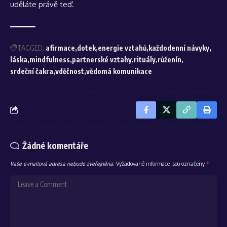
uděláte právě teď.
TAGGED:
afirmace
dotek
energie vztahů
každodenní návyky
láska
mindfulness
partnerské vztahy
rituály
růženín
srdeční čakra
vděčnost
vědomá komunikace
Žádné komentáře
Vaše e-mailová adresa nebude zveřejněna.
Vyžadované informace jsou označeny
*