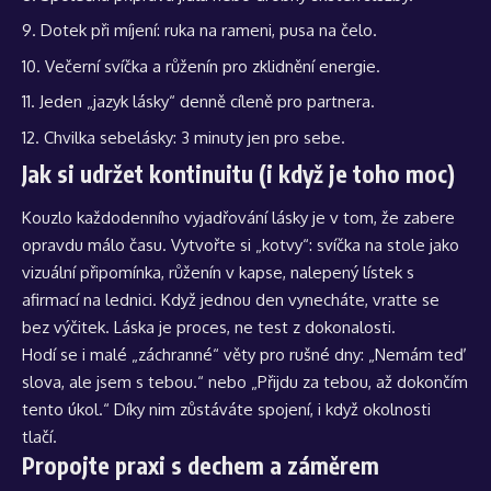
Dotek při míjení: ruka na rameni, pusa na čelo.
Večerní svíčka a růženín pro zklidnění energie.
Jeden „jazyk lásky“ denně cíleně pro partnera.
Chvilka sebelásky: 3 minuty jen pro sebe.
Jak si udržet kontinuitu (i když je toho moc)
Kouzlo každodenního vyjadřování lásky je v tom, že zabere
opravdu málo času. Vytvořte si „kotvy“: svíčka na stole jako
vizuální připomínka, růženín v kapse, nalepený lístek s
afirmací na lednici. Když jednou den vynecháte, vraťte se
bez výčitek. Láska je proces, ne test z dokonalosti.
Hodí se i malé „záchranné“ věty pro rušné dny: „Nemám teď
slova, ale jsem s tebou.“ nebo „Přijdu za tebou, až dokončím
tento úkol.“ Díky nim zůstáváte spojení, i když okolnosti
tlačí.
Propojte praxi s dechem a záměrem