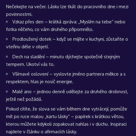
Nečekejte na večer. Lásku lze tkát do pracovního dne i mezi
povinnostmi.
Vzkaz přes den – krátká zpráva: „Myslím na tebe“ nebo
fotka něčeho, co vám druhého připomnělo.
Prodloužený dotek – když se míjíte v kuchyni, zůstaňte o
vteřinu déle v objetí.
Dech na sladění – minutu dýchejte společně stejným
tempem. Ukotví vás to.
Všímavé oslovení – vyslovte jméno partnera měkce a s
respektem, hlas je nosič energie.
Malé ano – jednou denně udělejte za druhého drobnost,
ještě než požádá.
Pokud cítíte, že slova se vám během dne vytrácejí, pomůže
mít po ruce malou „kartu lásky“ – papírek s krátkou větou,
kterou můžete kdykoli zopakovat nahlas i v duchu. Inspiraci
najdete v článku o
afirmacích lásky
.