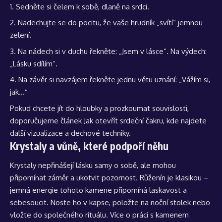
Sedněte si čelem k sobě, dlaně na srdci.
Nadechujte se do pocitu, že vaše hrudník „svítí“ jemnou
zelení.
Na nádech si v duchu řekněte: „Jsem v lásce“. Na výdech:
„Lásku sdílím“.
Na závěr si navzájem řekněte jednu větu uznání: „Vážím si,
jak…“
Pokud chcete jít do hloubky a prozkoumat souvislosti,
doporučujeme článek
Jak otevřít srdeční čakru
, kde najdete
další vizualizace a dechové techniky.
Krystaly a vůně, které podpoří něhu
Krystaly nepřinášejí lásku samy o sobě, ale mohou
připomínat záměr a ukotvit pozornost. Růženín je klasikou –
jemná energie tohoto kamene připomíná laskavost a
sebesoucit. Noste ho v kapse, položte na noční stolek nebo
vložte do společného rituálu. Více o práci s kamenem