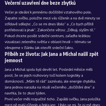
Večerní uzavření dne beze zbytků
Večer je ideální k jemnému dočištění vztahového pole.
Zapalte svíčku, položte mezi vás růženín a na dvě minuty se
střídavě sdílejte: „Co se mi dnes líbilo“ a „Co bych příště
potřeboval/a jinak“. Zakončete větou: „Děkuji, slyším tě.“
Pokud chcete posílit srdeční centrum, zařaďte krátkou
vizualizaci zeleného světla v oblasti hrudi – tématu se
věnujeme v článku
Jak otevřít srdeční čakru
.
Příběh ze života: Jak Jana a Michal našli zpět
jemnost
Jana a Michal spolu byli devět let. Poslední měsíce měli
pocit, že se jejich rozhovory točí kolem logistiky a
domácnosti. „Mám tě rád“ zaznívalo, ale energie chyběla.
Jana jednou narazila na rituál večerního „dočištění dne“ a
navrhla, že to zkusí týden.
První večer měli rozpačité ticho. Zapálili svíčku, Jana položila
mezi ně malý růženín a řekla jen: „Líbilo se mi, že jsi mě dnes