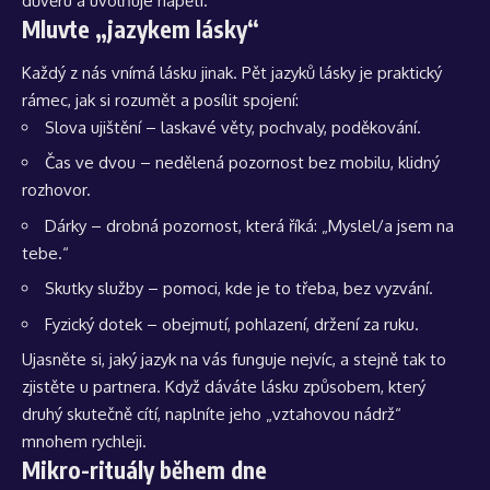
důvěru a uvolňuje napětí.
Mluvte „jazykem lásky“
Každý z nás vnímá lásku jinak. Pět jazyků lásky je praktický
rámec, jak si rozumět a posílit spojení:
Slova ujištění – laskavé věty, pochvaly, poděkování.
Čas ve dvou – nedělená pozornost bez mobilu, klidný
rozhovor.
Dárky – drobná pozornost, která říká: „Myslel/a jsem na
tebe.“
Skutky služby – pomoci, kde je to třeba, bez vyzvání.
Fyzický dotek – obejmutí, pohlazení, držení za ruku.
Ujasněte si, jaký jazyk na vás funguje nejvíc, a stejně tak to
zjistěte u partnera. Když dáváte lásku způsobem, který
druhý skutečně cítí, naplníte jeho „vztahovou nádrž“
mnohem rychleji.
Mikro-rituály během dne