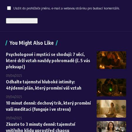
Uložit do prohlížeče jméno, e-mail a webovou stránku pro budoucí komentáře.
Alternative:
You Might Also Like
Psychologové i mystici se shodují: 7 věcí,
které drží vztah navždy pohromadě (č. 5 vás
překvapí)
09/04/2025
Odhalte tajemství hluboké intimity:
4týdenní plán, který promění váš vztah
09/04/2025
10 minut denně: dechový trik, který promění
vaši meditaci (funguje i ve stresu)
09/04/2025
Zkuste to 3 minuty denně: tajemství
vnitřního klidu uprostřed chaosu