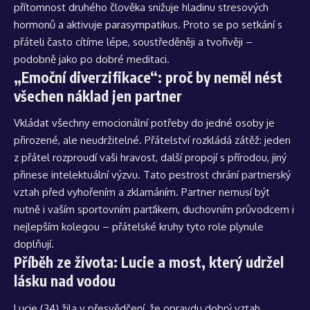
přítomnost druhého člověka snižuje hladinu stresových
hormonů a aktivuje parasympatikus. Proto se po setkání s
přáteli často cítíme lépe, soustředěněji a tvořivěji –
podobně jako po dobré meditaci.
„Emoční diverzifikace“: proč by neměl nést
všechen náklad jen partner
Vkládat všechny emocionální potřeby do jedné osoby je
přirozené, ale neudržitelné. Přátelství rozkládá zátěž: jeden
z přátel rozproudí vaši hravost, další propojí s přírodou, jiný
přinese intelektuální výzvu. Tato pestrost chrání partnerský
vztah před vyhořením a zklamáním. Partner nemusí být
nutně i vaším sportovním parťákem, duchovním průvodcem i
nejlepším kolegou – přátelské kruhy tyto role plynule
doplňují.
Příběh ze života: Lucie a most, který udržel
lásku nad vodou
Lucie (34) žila v přesvědčení, že opravdu dobrý vztah