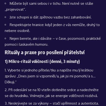
Můžete být sami sebou i v tichu. Není nutné se stále
„projevovat“.
Jste schopni si dát zpětnou vazbu bez zahanbování.
Respektujete hranice: když jeden z vás nemůže, druhý to
nebere osobně.
Nejen berete, ale i dáváte – v čase, pozornosti, praktické
pomoci i laskavém humoru.
Rituály a praxe pro posílení přátelství
1) Mikro-rituál vděčnosti (denně, 3 minuty)
Vyberte si jednoho přítele/tku a napište mu/jí krátkou
zprávu: „Dnes jsem si vzpomněl/a, jak jsi mi pomohl/a s…
Děkuji.“
Při odeslání se na 10 vteřin dotkněte srdce a nadechněte
se do hrudníku. Vnímejte, jak se energie vděčnosti rozlévá.
Neskrývejte se za výkony – stačí upřímnost a autenticita.