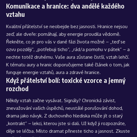
Komunikace a hranice: dva andělé každého
vztahu
Kvalitní přátelství se neobejde bez jasnosti. Hranice nejsou
zeď, ale dveře: pomáhají, aby energie proudila vědomě.
Řekněte, co je pro vás v dané fázi života možné – „teď se
ozvu později“, „potřebuji ticho“, „rád/a pomohu v pátek“ – a
nechte totéž druhému. Vaše aura zůstane čistší, vztah lehčí.
K tématu aury a hranic doporučujeme také článek o tom, jak
funguje
energie vztahů, aura a zdravé hranice
.
Když přátelství bolí: toxické vzorce a jemný
rozchod
Někdy vztah začne vysávat. Signály? Chronická závist,
znevažování vašich úspěchů, neustálé porušování dohod,
drama jako návyk. Z duchovního hlediska může jít o starý
„kontrakt“ – lekci, kterou jste si dali. Už když ji rozpoznáte,
děje se léčba. Místo dramat přineste ticho a jasnost. Zkuste