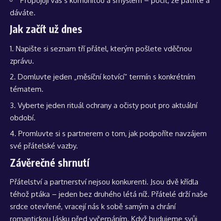
Propojují vás s komunitou a smyslem – pocit, že patříte a
dáváte.
Jak začít už dnes
Napište si seznam tří přátel, kterým pošlete vděčnou
zprávu.
Domluvte jeden „měsíční kotvící“ termín s konkrétním
tématem.
Vyberte jeden rituál ochrany a očisty pout pro aktuální
období.
Promluvte si s partnerem o tom, jak podpoříte navzájem
své přátelské vazby.
Závěrečné shrnutí
Přátelství a partnerství nejsou konkurenti. Jsou dvě křídla
téhož ptáka – jeden bez druhého létá níž. Přátelé drží naše
srdce otevřené, vracejí nás k sobě samým a chrání
romantickou lásku před vyčerpáním. Když budujeme svůj