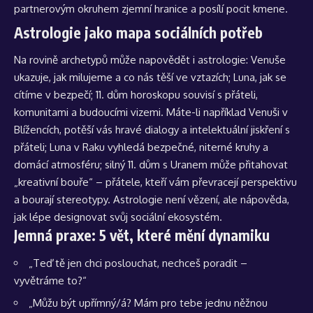
partnerovým okruhem zjemní hranice a posílí pocit kmene.
Astrologie jako mapa sociálních potřeb
Na rovině archetypů může napovědět i astrologie: Venuše
ukazuje, jak milujeme a co nás těší ve vztazích; Luna, jak se
cítíme v bezpečí; 11. dům horoskopu souvisí s přáteli,
komunitami a budoucími vizemi. Máte-li například Venuši v
Blížencích, potěší vás hravé dialogy a intelektuální jiskření s
přáteli; Luna v Raku vyhledá bezpečné, niterné kruhy a
domácí atmosféru; silný 11. dům s Uranem může přitahovat
„kreativní bouře“ – přátele, kteří vám převracejí perspektivu
a bourají stereotypy. Astrologie není vězení, ale nápověda,
jak lépe designovat svůj sociální ekosystém.
Jemná praxe: 5 vět, které mění dynamiku
„Teď tě jen chci poslouchat, nechceš poradit –
vyvětráme to?“
„Můžu být upřímný/á? Mám pro tebe jednu něžnou