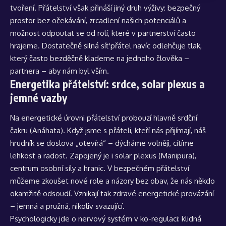
tvoření. Přátelství však přináší jiný druh výživy: bezpečný
prostor bez očekávání, zrcadlení našich potenciálů a
možnost odpoutat se od rolí, které v partnerství často
hrajeme. Dostatečně silná síť přátel navíc odlehčuje tlak,
který často bezděčně klademe na jednoho člověka –
partnera – aby nám byl vším.
Energetika přátelství: srdce, solar plexus a
jemné vazby
Na energetické úrovni přátelství probouzí hlavně srdční
čakru (Anáhata). Když jsme s přáteli, kteří nás přijímají, náš
hrudník se doslova „otevírá“ – dýcháme volněji, cítíme
lehkost a radost. Zapojený je i solar plexus (Manipura),
centrum osobní síly a hranic. V bezpečném přátelství
můžeme zkoušet nové role a názory bez obav, že nás někdo
okamžitě odsoudí. Vznikají tak zdravé energetické provázání
– jemná a pružná, nikoliv svazující.
Psychologicky jde o nervový systém v ko-regulaci: klidná