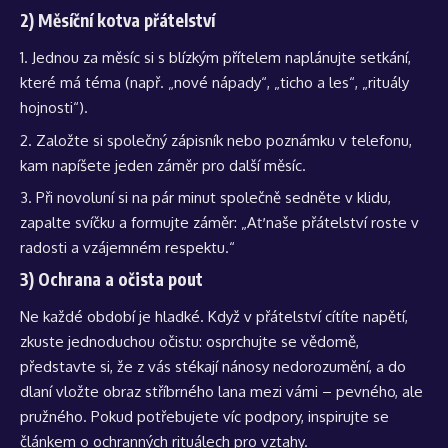
2) Měsíční kotva přátelství
Jednou za měsíc si s blízkým přítelem naplánujte setkání,
které má téma (např. „nové nápady“, „ticho a les“, „rituály
hojnosti“).
Založte si společný zápisník nebo poznámku v telefonu,
kam napíšete jeden záměr pro další měsíc.
Při novoluní si na pár minut společně sedněte v klidu,
zapalte svíčku a formujte záměr: „Ať naše přátelství roste v
radosti a vzájemném respektu.“
3) Ochrana a očista pout
Ne každé období je hladké. Když v přátelství cítíte napětí,
zkuste jednoduchou očistu: osprchujte se vědomě,
představte si, že z vás stékají nánosy nedorozumění, a do
dlaní vložte obraz stříbrného lana mezi vámi – pevného, ale
pružného. Pokud potřebujete víc podpory, inspirujte se
článkem o
ochranných rituálech pro vztahy
.