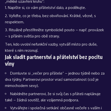
„měkké uzavření kruhu“:
Napište si, co vám přátelství dalo, a poděkujte.
Vyřiďte, co je třeba, bez obviňování. Krátké, věcné, s
respektem.
Rituálně přestřihněte symbolické pouto – např. provázek
– s přáním světla pro obě strany.
Ten, kdo uvolní nefunkční vazby, vytváří místo pro duše,
které s ním rezonují.
Jak sladit partnerství a přátelství bez pocitu
viny
Domluvte si „večer pro přátele“ – jednou týdně nebo za
dva týdny. Partnerovi prostor vrací samostatnost (což je
mimochodem sexy).
Nabídněte partnerovi, že si svůj čas s přáteli naplánuje
také – žádná soutěž, ale vzájemná podpora.
Vytvářejte i společná setkání: občasné večeře s vaším i