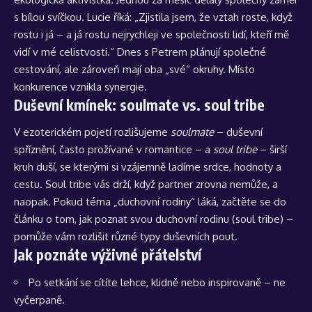
s bílou svíčkou. Lucie říká: „Zjistila jsem, že vztah roste, když
rostu i já – a já rostu nejrychleji ve společnosti lidí, kteří mě
vidí v mé celistvosti.“ Dnes s Petrem plánují společné
cestování, ale zároveň mají oba „své“ okruhy. Místo
konkurence vznikla synergie.
Duševní kmínek: soulmate vs. soul tribe
V ezoterickém pojetí rozlišujeme
soulmate
– duševní
spříznění, často prožívané v romantice – a
soul tribe
– širší
kruh duší, se kterými si vzájemně ladíme srdce, hodnoty a
cestu. Soul tribe vás drží, když partner zrovna nemůže, a
naopak. Pokud téma „duchovní rodiny“ láká, začtěte se do
článku o tom, jak
poznat svou duchovní rodinu (soul tribe)
–
pomůže vám rozlišit různé typy duševních pout.
Jak poznáte výživné přátelství
Po setkání se cítíte lehce, klidně nebo inspirovaně – ne
vyčerpaně.