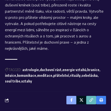
duševní kmínek (soul tribe), přirozeně roste i kvalita
partnerství: méně tlaku, více radosti, větší pravda. Vytvořte
si proto pro přátele vědomý prostor – malými kroky, ale
vytrvale. A pokud potřebujete citlivé nástroje na cesty
energií mezi lidmi, sáhněte po inspiraci v článcích o
ochranných rituálech
a o tom, jak pracovat s
aurou a
hranicemi
. Přátelství je duchovní praxe – a jedna z
nejkrásnějších, jaké máme.
TAGGED:
astrologie
duchovní růst
energie vztahů
hranice
intuice
komunikace
meditace
přátelství
rituály
sebeláska
soul tribe
vztahy