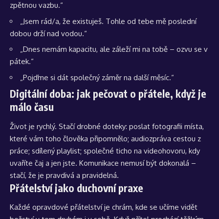
zpětnou vazbu.“
„Jsem rád/a, že existuješ. Tohle od tebe mě poslední
dobou drží nad vodou.“
„Dnes nemám kapacitu, ale záleží mi na tobě – ozvu se v
pátek.“
„Pojďme si dát společný záměr na další měsíc.“
Digitální doba: jak pečovat o přátele, když je
málo času
Život je rychlý. Stačí drobné doteky: poslat fotografii místa,
které vám toho člověka připomnělo; audiozpráva cestou z
práce; sdílený playlist; společné ticho na videohovoru, kdy
uvaříte čaj a jen jste. Komunikace nemusí být dokonalá –
stačí, že je pravdivá a pravidelná.
Přátelství jako duchovní praxe
Každé opravdové přátelství je chrám, kde se učíme vidět