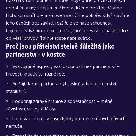
božství v tom druhém i v sobě. Když přítel prochází těžkým
obdobím a my u něj jen mlčíme a držíme prostor, děláme
hlubokou službu – a zároveň se učíme pokoře. Když slavíme
jeho úspěch bez závisti, rozšiřuje se naše schopnost
hojnosti. Když umíme říct „ne“ i „ano“, otevírá se naše srdce
do větší pravdy. Takhle roste naše světlo.
Proč jsou přátelství stejně důležitá jako
partnerství – v kostce
Vyživují jiné aspekty vaší osobnosti než partnerství –
hravost, kreativitu, různé role.
Snižují tlak na partnera být „vším“ a tím partnerství
stabilizují.
Podporují zdravé hranice a soběstačnost – méně
závislosti, víc zralé lásky.
Dodávají energii v časech, kdy partner z různých důvodů
nemůže.