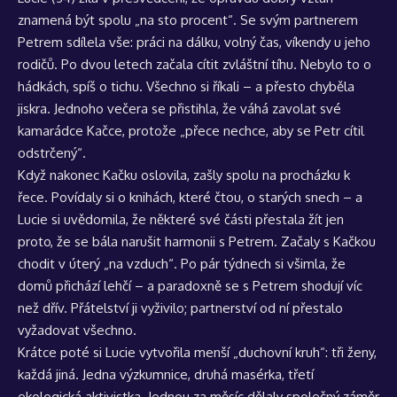
znamená být spolu „na sto procent“. Se svým partnerem
Petrem sdílela vše: práci na dálku, volný čas, víkendy u jeho
rodičů. Po dvou letech začala cítit zvláštní tíhu. Nebylo to o
hádkách, spíš o tichu. Všechno si říkali – a přesto chyběla
jiskra. Jednoho večera se přistihla, že váhá zavolat své
kamarádce Kačce, protože „přece nechce, aby se Petr cítil
odstrčený“.
Když nakonec Kačku oslovila, zašly spolu na procházku k
řece. Povídaly si o knihách, které čtou, o starých snech – a
Lucie si uvědomila, že některé své části přestala žít jen
proto, že se bála narušit harmonii s Petrem. Začaly s Kačkou
chodit v úterý „na vzduch“. Po pár týdnech si všimla, že
domů přichází lehčí – a paradoxně se s Petrem shodují víc
než dřív. Přátelství ji vyživilo; partnerství od ní přestalo
vyžadovat všechno.
Krátce poté si Lucie vytvořila menší „duchovní kruh“: tři ženy,
každá jiná. Jedna výzkumnice, druhá masérka, třetí
ekologická aktivistka. Jednou za měsíc dělaly společný záměr