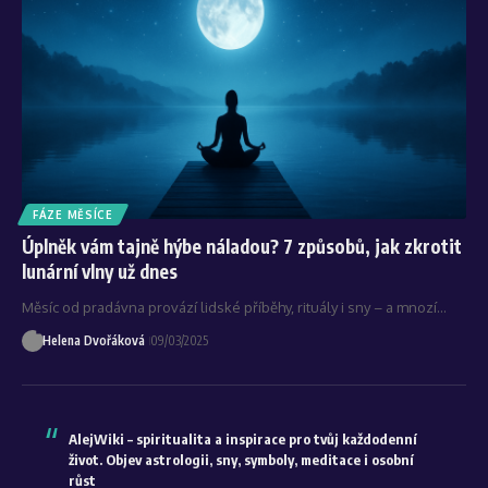
FÁZE MĚSÍCE
Úplněk vám tajně hýbe náladou? 7 způsobů, jak zkrotit
lunární vlny už dnes
Měsíc od pradávna provází lidské příběhy, rituály i sny – a mnozí…
Helena Dvořáková
09/03/2025
AlejWiki – spiritualita a inspirace pro tvůj každodenní
život. Objev astrologii, sny, symboly, meditace i osobní
růst