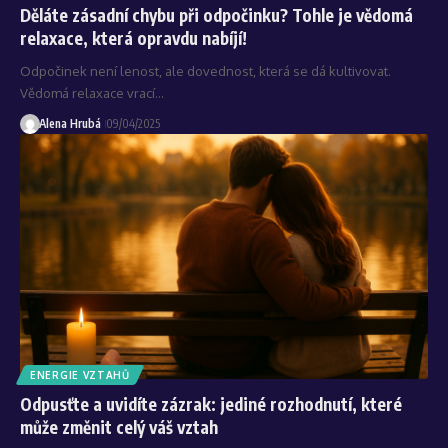
Děláte zásadní chybu při odpočinku? Tohle je vědomá
relaxace, která opravdu nabíjí!
Odpočinek není lenost, ale dovednost, která se dá kultivovat.
Vědomá relaxace vrací…
Alena Hrubá
09/04/2025
ENERGIE VZTAHŮ
Odpusťte a uvidíte zázrak: jediné rozhodnutí, které
může změnit celý váš vztah