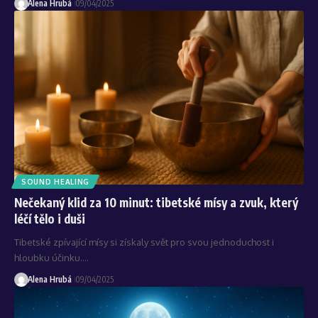
Alena Hrubá
09/04/2025
SOUND HEALING
Nečekaný klid za 10 minut: tibetské mísy a zvuk, který
léčí tělo i duši
Tibetské zpívající mísy si získaly svět pro svou jednoduchost i
hloubku účinku.…
Alena Hrubá
09/04/2025