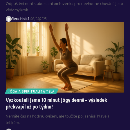
Odpuštění není slabost ani omluvenka pro nevhodné chování. Je to
vědomý krok…
Alena Hrubá
09/04/2025
JÓGA A SPIRITUALITA TĚLA
Vyzkoušeli jsme 10 minut jógy denně – výsledek
překvapil už po týdnu!
Nemáte čas na hodinu cvičení, ale toužíte po jasnější hlavě a
lehkém…