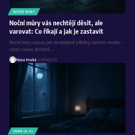
NOČNÍ MŮRY
Noční můry vás nechtějí děsit, ale
varovat: Co říkají a jak je zastavit
Noční můry nejsou jen strašidelné příběhy našeho mozku –
často nesou důležité…
Alena Hrubá
09/04/2025
SNÁŘ (A–Z)