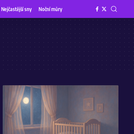
Nejčastější sny
Noční můry