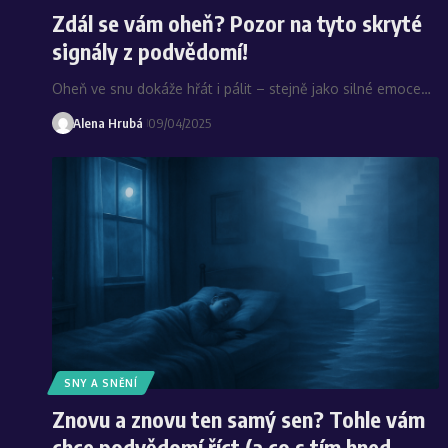
Zdál se vám oheň? Pozor na tyto skryté
signály z podvědomí!
Oheň ve snu dokáže hřát i pálit – stejně jako silné emoce…
Alena Hrubá
09/04/2025
SNY A SNĚNÍ
Znovu a znovu ten samý sen? Tohle vám
chce podvědomí říct (a co s tím hned