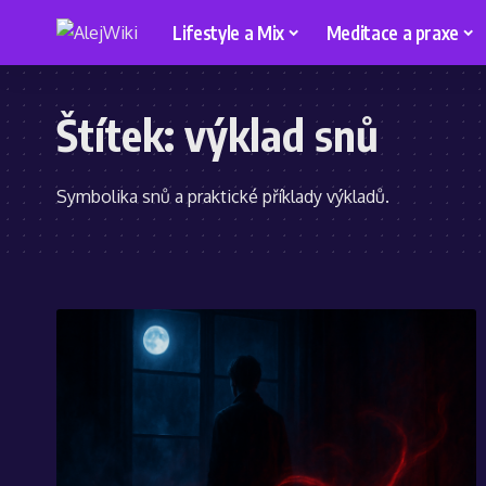
Lifestyle a Mix
Meditace a praxe
Štítek:
výklad snů
Symbolika snů a praktické příklady výkladů.