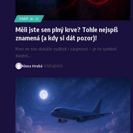
SNÁŘ (A–Z)
Měli jste sen plný krve? Tohle nejspíš
znamená (a kdy si dát pozor)!
Krev ve snu dokáže vyděsit i zaujmout – je to symbol
životní…
Alena Hrubá
09/04/2025