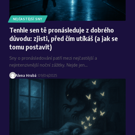
NEJČASTĚJŠÍ SNY
Tenhle sen tě pronásleduje z dobrého
důvodu: zjisti, před čím utíkáš (a jak se
tomu postavit)
Sny o pronásledování patří mezi nejčastější a
nejintenzivnější noční zážitky. Nejde jen…
Alena Hrubá
09/04/2025