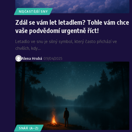
NEJČASTĚJŠÍ SNY
Zdál se vám let letadlem? Tohle vám chce
vaše podvědomí urgentně říct!
Letadlo ve snu je silný symbol, který často přichází ve
chvílích, kdy…
Alena Hrubá
09/04/2025
SNÁŘ (A–Z)