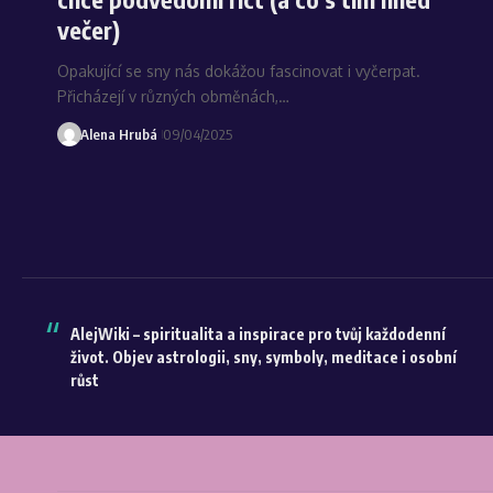
večer)
Opakující se sny nás dokážou fascinovat i vyčerpat.
Přicházejí v různých obměnách,…
Alena Hrubá
09/04/2025
AlejWiki – spiritualita a inspirace pro tvůj každodenní
život. Objev astrologii, sny, symboly, meditace i osobní
růst