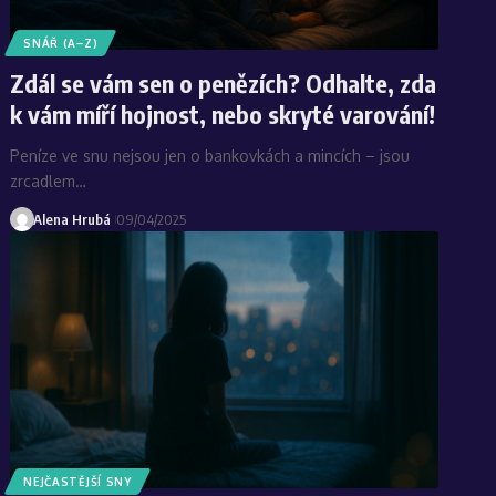
SNÁŘ (A–Z)
Zdál se vám sen o penězích? Odhalte, zda
k vám míří hojnost, nebo skryté varování!
Peníze ve snu nejsou jen o bankovkách a mincích – jsou
zrcadlem…
Alena Hrubá
09/04/2025
NEJČASTĚJŠÍ SNY