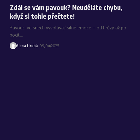
Zdál se vám pavouk? Neuděláte chybu,
když si tohle přečtete!
Pavouci ve snech vyvolávají silné emoce – od hrůzy až po
pocit…
Alena Hrubá
09/04/2025