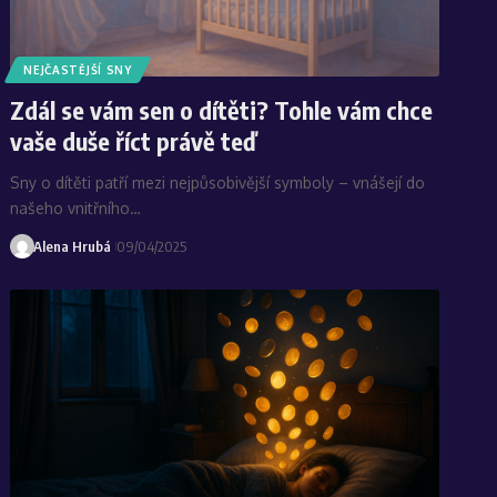
NEJČASTĚJŠÍ SNY
Zdál se vám sen o dítěti? Tohle vám chce
vaše duše říct právě teď
Sny o dítěti patří mezi nejpůsobivější symboly – vnášejí do
našeho vnitřního…
Alena Hrubá
09/04/2025