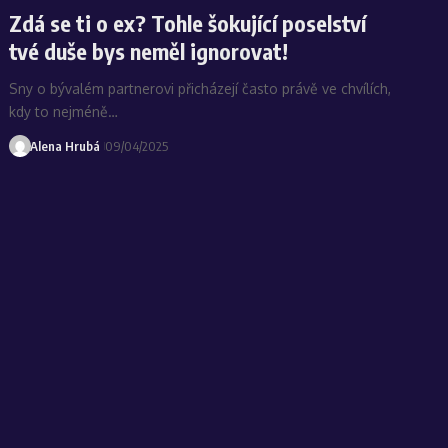
Zdá se ti o ex? Tohle šokující poselství
tvé duše bys neměl ignorovat!
Sny o bývalém partnerovi přicházejí často právě ve chvílích,
kdy to nejméně…
Alena Hrubá
09/04/2025