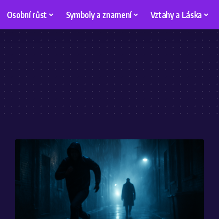
Osobní růst
Symboly a znamení
Vztahy a Láska