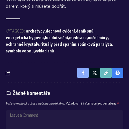
darem, který si můžete dopřát.
TAGGED:
archetypy
dechová cvičení
deník snů
energetická hygiena
lucidní snění
meditace
noční můry
ochranné krystaly
rituály před spaním
spánková paralýza
symboly ve snu
výklad snů
Žádné komentáře
Vaše e-mailová adresa nebude zveřejněna.
Vyžadované informace jsou označeny
*