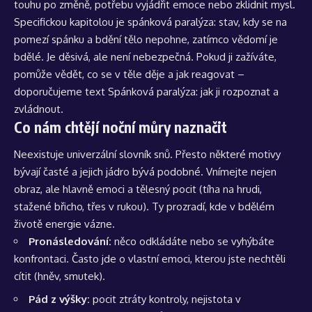
touhu po změně, potřebu vyjádřit emoce nebo zklidnit mysl.
Specifickou kapitolou je spánková paralýza: stav, kdy se na
pomezí spánku a bdění tělo nepohne, zatímco vědomí je
bdělé. Je děsivá, ale není nebezpečná. Pokud ji zažíváte,
pomůže vědět, co se v těle děje a jak reagovat –
doporučujeme text
Spánková paralýza: jak ji rozpoznat a
zvládnout
.
Co nám chtějí noční můry naznačit
Neexistuje univerzální slovník snů. Přesto některé motivy
bývají časté a jejich jádro bývá podobné. Vnímejte nejen
obraz, ale hlavně emoci a tělesný pocit (tíha na hrudi,
stažené břicho, třes v rukou). Ty prozradí, kde v bdělém
životě energie vázne.
Pronásledování:
něco odkládáte nebo se vyhýbáte
konfrontaci. Často jde o vlastní emoci, kterou jste nechtěli
cítit (hněv, smutek).
Pád z výšky:
pocit ztráty kontroly, nejistota v