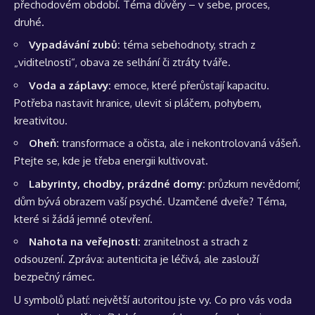
přechodovém období. Téma důvěry – v sebe, proces,
druhé.
Vypadávání zubů:
téma sebehodnoty, strach z
„viditelnosti“, obava ze selhání či ztráty tváře.
Voda a záplavy:
emoce, které přerůstají kapacitu.
Potřeba nastavit hranice, ulevit si pláčem, pohybem,
kreativitou.
Oheň:
transformace a očista, ale i nekontrolovaná vášeň.
Ptejte se, kde je třeba energii kultivovat.
Labyrinty, chodby, prázdné domy:
průzkum nevědomí;
dům bývá obrazem vaší psyché. Uzamčené dveře? Téma,
které si žádá jemné otevření.
Nahota na veřejnosti:
zranitelnost a strach z
odsouzení. Zpráva: autenticita je léčivá, ale zaslouží
bezpečný rámec.
U symbolů platí: největší autoritou jste vy. Co pro vás voda