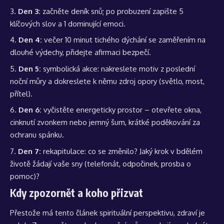
Den 3:
začněte deník snů; po probuzení zapište 5
klíčových slov a 1 dominující emoci.
Den 4:
večer 10 minut tichého dýchání se zaměřením na
dlouhé výdechy, přidejte afirmaci bezpečí.
Den 5:
symbolická akce: nakreslete motiv z poslední
noční můry a dokreslete k němu zdroj opory (světlo, most,
přítel).
Den 6:
vyčistěte energeticky prostor – otevřete okna,
cinknutí zvonkem nebo jemný šum, krátké poděkování za
ochranu spánku.
Den 7:
rekapitulace: co se změnilo? Jaký krok v bdělém
životě žádají vaše sny (telefonát, odpočinek, prosba o
pomoc)?
Kdy zpozornět a koho přizvat
Přestože má tento článek spirituální perspektivu, zdraví je