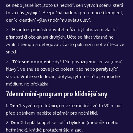
se nebo jasně říct „toto už nechci“, sen vytvoří scénu, která
to za nás „vybije“. Bezpečná nádoba pro emoce (terapeut,
deník, kreativní výlev) nočnímu světu uleví.
Hranice:
pronásledovatel může být obrazem vlastní
přísnosti či očekávání druhých. Učte se říkat včasné ne,
zvolnit tempo a delegovat. Často pak mizí i motiv útěku ve
snech.
Tělesné odpojení:
když tělo považujeme jen za „nosič
hlavy“, ve snu se ozve jako bolest, pád nebo paralyzující
strach. Vraťte se k dechu, dotyku, rytmu – tělo je moudré
médium, ne překážka.
7denní mini-program pro klidnější sny
Den 1:
vyvětrejte ložnici, omezte modré světlo 90 minut
před spánkem, napište si záměr pro noční klid.
Den 2:
teplá koupel se solí a bylinkou (meduňka nebo
heřmánek), krátké protažení šíje a zad.