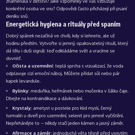
znamenala v dětství? Jaké vzpomínky ve vás vzbuzuje
konkrétní osoba ve snu? Odpovědi často přicházejí při psaní
deníku snů.
Energetická hygiena a rituály před spaním
Dobrý spánek nezačíná ve chvíli, kdy si lehnete, ale už
hodinu předtím. Vytvořte si jemný, opakovatelný rituál, který
dá tělu i duši signál: teď odkládáme svět a vracíme se
dovnitř.
Očista a uzemnění:
teplá sprcha s vizualizací, že voda
odplavuje cizí emoční náboj. Můžete přidat sůl nebo pár
kapek levandule.
Bylinky:
meduňka, heřmánek nebo mučenka v šálku čaje.
Dbejte na kontraindikace a dávkování.
Krystaly:
ametyst u postele pro klid mysli, černý
turmalín u dveří pro uzemnění, selenit pro jemné vyčištění.
Nepřehánějte to – někdy stačí jeden kámen a jasný záměr.
Afirmace a záměr:
jednoduchá věta těsně před usnutím: