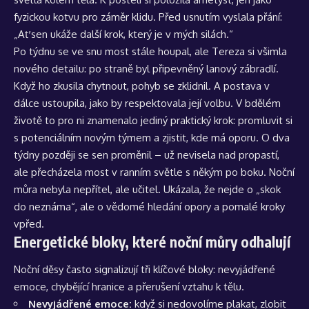
fyzickou kotvu pro záměr klidu. Před usnutím vyslala přání:
„Ať sen ukáže další krok, který je v mých silách.“
Po týdnu se ve snu most stále houpal, ale Tereza si všimla
nového detailu: po straně byl připevněný lanový zábradlí.
Když ho zkusila chytnout, pohyb se zklidnil. A postava v
dálce ustoupila, jako by respektovala její volbu. V bdělém
životě to pro ni znamenalo jediný praktický krok: promluvit si
s potenciálním novým týmem a zjistit, kde má oporu. O dva
týdny později se sen proměnil – už nevisela nad propastí,
ale přecházela most v ranním světle s někým po boku. Noční
můra nebyla nepřítel, ale učitel. Ukázala, že nejde o „skok
do neznáma“, ale o vědomé hledání opory a pomalé kroky
vpřed.
Energetické bloky, které noční můry odhalují
Noční děsy často signalizují tři klíčové bloky: nevyjádřené
emoce, chybějící hranice a přerušení vztahu k tělu.
Nevyjádřené emoce:
když si nedovolíme plakat, zlobit