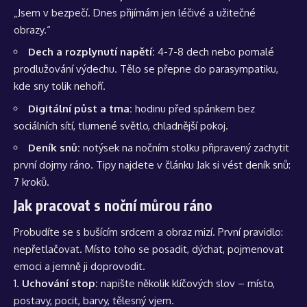
„Jsem v bezpečí. Dnes přijímám jen léčivé a užitečné
obrazy.“
Dech a rozplynutí napětí:
4-7-8 dech nebo pomalé
prodlužování výdechu. Tělo se přepne do parasympatiku,
kde sny tolik nehoří.
Digitální půst a tma:
hodinu před spánkem bez
sociálních sítí, tlumené světlo, chladnější pokoj.
Deník snů:
notýsek na nočním stolku připravený zachytit
první dojmy ráno. Tipy najdete v článku
Jak si vést deník snů:
7 kroků
.
Jak pracovat s noční můrou ráno
Probudíte se s bušícím srdcem a obraz mizí. První pravidlo:
nepřetlačovat. Místo toho se posadit, dýchat, pojmenovat
emoci a jemně ji doprovodit.
Uchování stop:
napište několik klíčových slov – místo,
postavy, pocit, barvy, tělesný vjem.