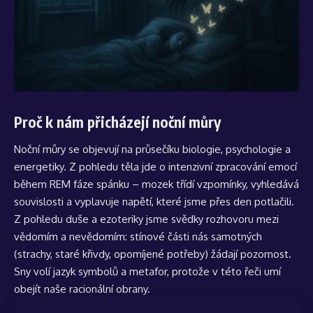
Proč k nám přicházejí noční můry
Noční můry se objevují na průsečíku biologie, psychologie a
energetiky. Z pohledu těla jde o intenzivní zpracování emocí
během REM fáze spánku – mozek třídí vzpomínky, vyhledává
souvislosti a vyplavuje napětí, které jsme přes den potlačili.
Z pohledu duše a ezoteriky jsme svědky rozhovoru mezi
vědomím a nevědomím: stínové části nás samotných
(strachy, staré křivdy, opomíjené potřeby) žádají pozornost.
Sny volí jazyk symbolů a metafor, protože v této řeči umí
obejít naše racionální obrany.