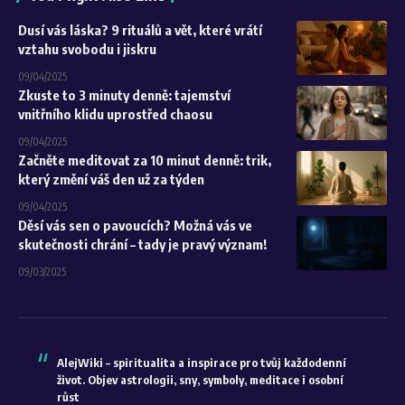
Dusí vás láska? 9 rituálů a vět, které vrátí
vztahu svobodu i jiskru
09/04/2025
Zkuste to 3 minuty denně: tajemství
vnitřního klidu uprostřed chaosu
09/04/2025
Začněte meditovat za 10 minut denně: trik,
který změní váš den už za týden
09/04/2025
Děsí vás sen o pavoucích? Možná vás ve
skutečnosti chrání – tady je pravý význam!
09/03/2025
AlejWiki – spiritualita a inspirace pro tvůj každodenní
život. Objev astrologii, sny, symboly, meditace i osobní
růst