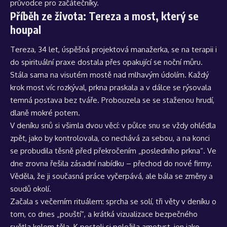
průvodce pro začátečníky
.
Příběh ze života: Tereza a most, který se
houpal
Tereza, 34 let, úspěšná projektová manažerka, se na terapii i
do spirituální praxe dostala přes opakující se noční můru.
Stála sama na visutém mostě nad mlhavým údolím. Každý
krok most víc rozkýval, prkna praskala a v dálce se rýsovala
temná postava bez tváře. Probouzela se se staženou hrudí,
dlaně mokré potem.
V deníku snů si všimla dvou věcí: v půlce snu se vždy ohlédla
zpět, jako by kontrolovala, co nechává za sebou, a na konci
se probudila těsně před překročením „posledního prkna“. Ve
dne zrovna řešila zásadní nabídku – přechod do nové firmy.
Věděla, že ji současná práce vyčerpává, ale bála se změny a
soudů okolí.
Začala s večerním rituálem: sprcha se solí, tři věty v deníku o
tom, co dnes „pouští“, a krátká vizualizace bezpečného
světla kolem těla. K posteli si položila ametyst, jen jako