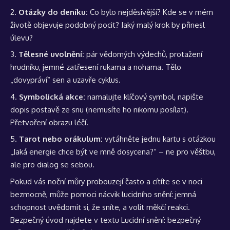
Otázky do deníku:
Co bylo nejděsivější? Kde se v mém
životě objevuje podobný pocit? Jaký malý krok by přinesl
úlevu?
Tělesné uvolnění:
pár vědomých výdechů, protažení
hrudníku, jemné zatřesení rukama a nohama. Tělo
„dovypráví“ sen a uzavře cyklus.
Symbolická akce:
namalujte klíčový symbol, napište
dopis postavě ze snu (nemusíte ho nikomu posílat).
Přetvoření obrazu léčí.
Tarot nebo orákulum:
vytáhněte jednu kartu s otázkou
„Jaká energie chce být ve mně dosycena?“ – ne pro věštbu,
ale pro dialog se sebou.
Pokud vás noční můry probouzejí často a cítíte se v noci
bezmocně, může pomoci nácvik lucidního snění: jemná
schopnost uvědomit si, že sníte, a volit měkčí reakci.
Bezpečný úvod najdete v textu
Lucidní snění: bezpečný