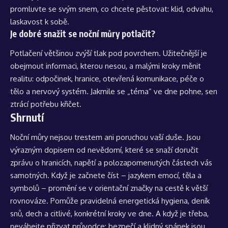
promluvte se svým snem, co chcete pěstovat: klid, odvahu,
laskavost k sobě.
Je dobré snažit se noční můry potlačit?
Potlačení většinou zvýší tlak pod povrchem. Užitečnější je
obejmout informaci, kterou nesou, a malými kroky měnit
realitu: odpočinek, hranice, otevřená komunikace, péče o
tělo a nervový systém. Jakmile se „téma“ ve dne pohne, sen
ztrácí potřebu křičet.
Shrnutí
Noční můry nejsou trestem ani poruchou vaší duše. Jsou
výrazným dopisem od nevědomí, které se snaží doručit
zprávu o hranicích, napětí a polozapomenutých částech vás
samotných. Když je začnete číst – jazykem emocí, těla a
symbolů – promění se v orientační značky na cestě k větší
rovnováze. Pomůže pravidelná energetická hygiena, deník
snů, dech a citlivé, konkrétní kroky ve dne. A když je třeba,
neváhejte přizvat průvodce: bezpečí a klidný spánek jsou