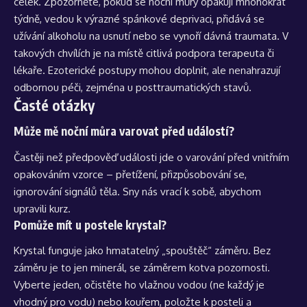
celek. Zpozorněte, pokud se noční můry opakují mnohokrát
týdně, vedou k výrazné spánkové deprivaci, přidává se
užívání alkoholu na usnutí nebo se vynoří dávná traumata. V
takových chvílích je na místě citlivá podpora terapeuta či
lékaře. Ezoterické postupy mohou doplnit, ale nenahrazují
odbornou péči, zejména u posttraumatických stavů.
Časté otázky
Může mě noční můra varovat před událostí?
Častěji než předpověď události jde o varování před vnitřním
opakováním vzorce – přetížení, přizpůsobování se,
ignorování signálů těla. Sny nás vrací k sobě, abychom
upravili kurz.
Pomůže mít u postele krystal?
Krystal funguje jako hmatatelný „spouštěč“ záměru. Bez
záměru je to jen minerál, se záměrem kotva pozornosti.
Vyberte jeden, očistěte ho vlažnou vodou (ne každý je
vhodný pro vodu) nebo kouřem, položte k posteli a