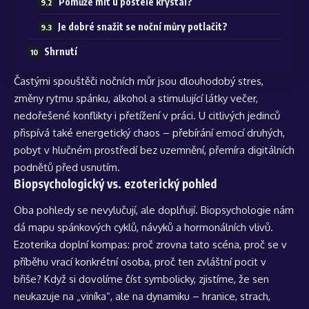
Pomůže mít u postele krystal?
Je dobré snažit se noční můry potlačit?
Shrnutí
Častými spouštěči nočních můr jsou dlouhodobý stres,
změny rytmu spánku, alkohol a stimulující látky večer,
nedořešené konflikty i přetížení v práci. U citlivých jedinců
přispívá také energetický chaos – přebírání emocí druhých,
pobyt v hlučném prostředí bez uzemnění, přemíra digitálních
podnětů před usnutím.
Biopsychologický vs. ezoterický pohled
Oba pohledy se nevylučují, ale doplňují. Biopsychologie nám
dá mapu spánkových cyklů, návyků a hormonálních vlivů.
Ezoterika doplní kompas: proč zrovna tato scéna, proč se v
příběhu vrací konkrétní osoba, proč ten zvláštní pocit v
břiše? Když si dovolíme číst symbolicky, zjistíme, že sen
neukazuje na „viníka“, ale na dynamiku – hranice, strach,