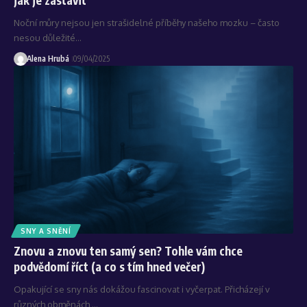
Noční můry nejsou jen strašidelné příběhy našeho mozku – často
nesou důležité…
Alena Hrubá
09/04/2025
SNY A SNĚNÍ
Znovu a znovu ten samý sen? Tohle vám chce
podvědomí říct (a co s tím hned večer)
Opakující se sny nás dokážou fascinovat i vyčerpat. Přicházejí v
různých obměnách,…