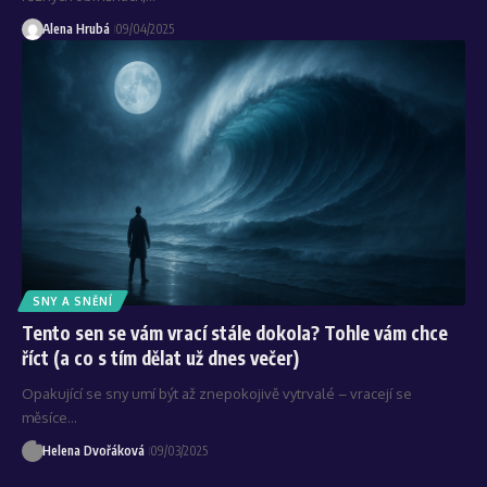
Alena Hrubá
09/04/2025
SNY A SNĚNÍ
Tento sen se vám vrací stále dokola? Tohle vám chce
říct (a co s tím dělat už dnes večer)
Opakující se sny umí být až znepokojivě vytrvalé – vracejí se
měsíce…
Helena Dvořáková
09/03/2025