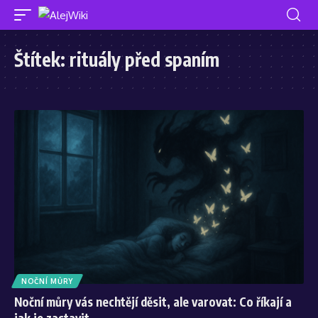
Štítek:
rituály před spaním
NOČNÍ MŮRY
Noční můry vás nechtějí děsit, ale varovat: Co říkají a
jak je zastavit