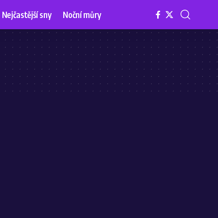
Nejčastější sny
Noční můry