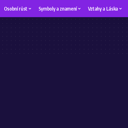
Osobní růst
Symboly a znamení
Vztahy a Láska