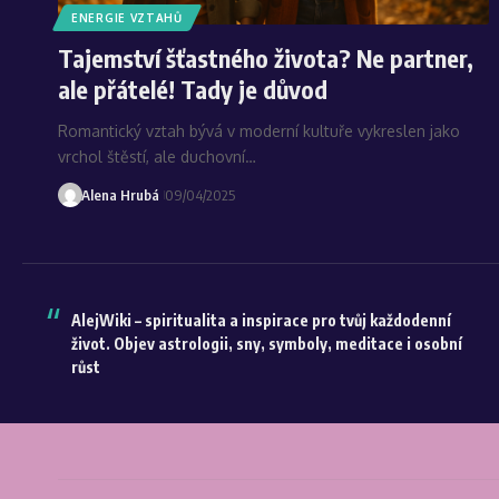
ENERGIE VZTAHŮ
Tajemství šťastného života? Ne partner,
ale přátelé! Tady je důvod
Romantický vztah bývá v moderní kultuře vykreslen jako
vrchol štěstí, ale duchovní…
Alena Hrubá
09/04/2025
AlejWiki – spiritualita a inspirace pro tvůj každodenní
život. Objev astrologii, sny, symboly, meditace i osobní
růst