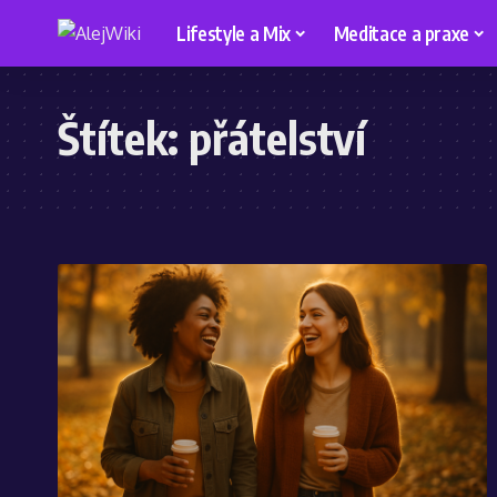
Lifestyle a Mix
Meditace a praxe
Štítek:
přátelství