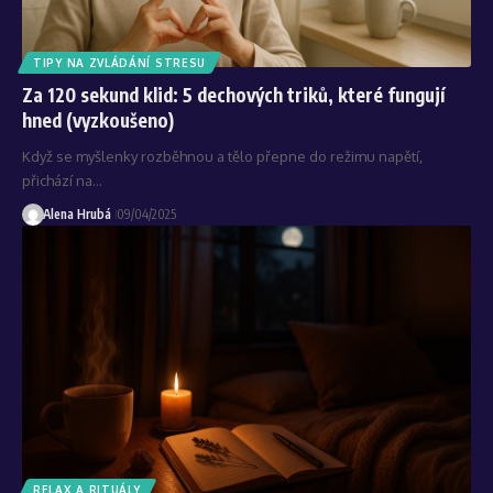
TIPY NA ZVLÁDÁNÍ STRESU
Za 120 sekund klid: 5 dechových triků, které fungují
hned (vyzkoušeno)
Když se myšlenky rozběhnou a tělo přepne do režimu napětí,
přichází na…
Alena Hrubá
09/04/2025
RELAX A RITUÁLY