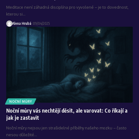
Meditace není záhadná disciplína pro vyvolené – je to dovednost,
kterou si…
Alena Hrubá
09/04/2025
NOČNÍ MŮRY
Noční můry vás nechtějí děsit, ale varovat: Co říkají a
jak je zastavit
Noční můry nejsou jen strašidelné příběhy našeho mozku – často
nesou důležité…