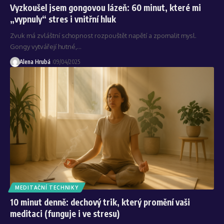
Vyzkoušel jsem gongovou lázeň: 60 minut, které mi
„vypnuly“ stres i vnitřní hluk
Zvuk má zvláštní schopnost rozpouštět napětí a zpomalit mysl.
Gongy vytvářejí hutné,…
Alena Hrubá
09/04/2025
MEDITAČNÍ TECHNIKY
10 minut denně: dechový trik, který promění vaši
meditaci (funguje i ve stresu)