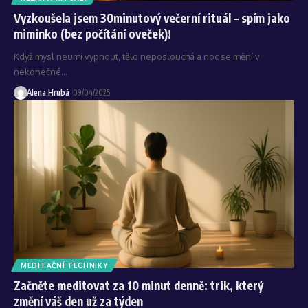
Vyzkoušela jsem 30minutový večerní rituál – spím jako
miminko (bez počítání oveček)!
Když mysl neumí vypnout, tělo neposlouchá a noc se mění v
nekonečné…
Alena Hrubá
09/04/2025
MEDITAČNÍ TECHNIKY
Začněte meditovat za 10 minut denně: trik, který
změní váš den už za týden