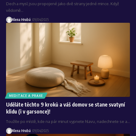
Dech a mysl jsou propojené jako dvě strany jedné mince. Když
vědomě…
Alena Hrubá
09/04/2025
MEDITACE A PRAXE
Uděláte těchto 9 kroků a váš domov se stane svatyní
klidu (i v garsonce)!
Toužíte po místě, kde na pár minut vypnete hlavu, nadechnete se a…
Alena Hrubá
09/04/2025