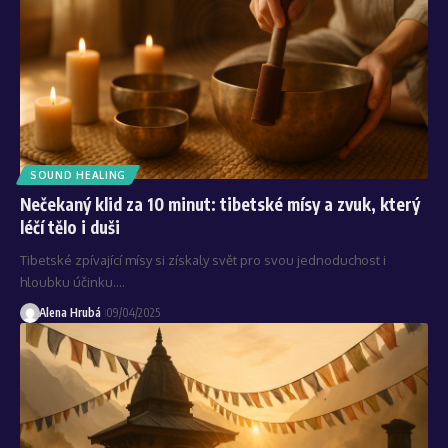
SOUND HEALING
Nečekaný klid za 10 minut: tibetské mísy a zvuk, který
léčí tělo i duši
Tibetské zpívající mísy si získaly svět pro svou jednoduchost i
hloubku účinku.…
Alena Hrubá
09/04/2025