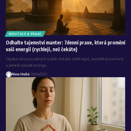
MEDITACE A PRAXE
Odhalte tajemství manter: 7denní praxe, která promění
vaši energii (rychleji, než čekáte)
Opakování posvátných slabik dokáže utišit mysl, zaostřit pozornost
a jemně naladit energii…
Alena Hrubá
09/04/2025