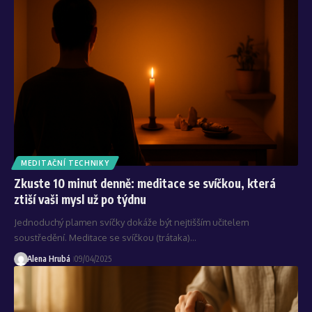
MEDITAČNÍ TECHNIKY
Zkuste 10 minut denně: meditace se svíčkou, která
ztiší vaši mysl už po týdnu
Jednoduchý plamen svíčky dokáže být nejtišším učitelem
soustředění. Meditace se svíčkou (trátaka)…
Alena Hrubá
09/04/2025