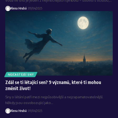
Voda ve snu je jeden z nejmocnějších symbolů – souvisí s očistou,…
Alena Hrubá
09/04/2025
NEJČASTĚJŠÍ SNY
Zdál se ti létající sen? 9 významů, které ti mohou
změnit život!
Sny o létání patří mezi nejpůsobivější a nejzapamatovatelnější.
Někdy jsou osvobozující jako…
Alena Hrubá
09/04/2025