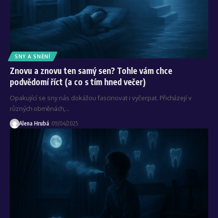
SNY A SNĚNÍ
Znovu a znovu ten samý sen? Tohle vám chce
podvědomí říct (a co s tím hned večer)
Opakující se sny nás dokážou fascinovat i vyčerpat. Přicházejí v
různých obměnách,…
Alena Hrubá
09/04/2025