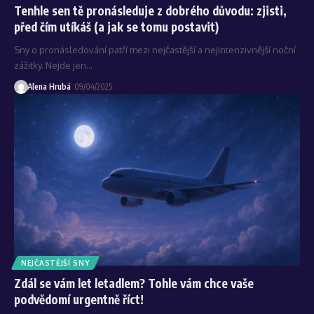
Tenhle sen tě pronásleduje z dobrého důvodu: zjisti,
před čím utíkáš (a jak se tomu postavit)
Sny o pronásledování patří mezi nejčastější a nejintenzivnější noční
zážitky. Nejde jen…
Alena Hrubá
09/04/2025
NEJČASTĚJŠÍ SNY
Zdál se vám let letadlem? Tohle vám chce vaše
podvědomí urgentně říct!