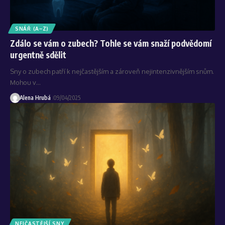
SNÁŘ (A–Z)
Zdálo se vám o zubech? Tohle se vám snaží podvědomí
urgentně sdělit
Sny o zubech patří k nejčastějším a zároveň nejintenzivnějším snům.
Mohou v…
Alena Hrubá
09/04/2025
NEJČASTĚJŠÍ SNY