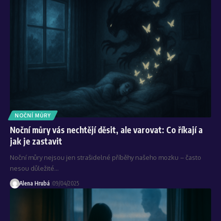
NOČNÍ MŮRY
Noční můry vás nechtějí děsit, ale varovat: Co říkají a
jak je zastavit
Noční můry nejsou jen strašidelné příběhy našeho mozku – často
nesou důležité…
Alena Hrubá
09/04/2025