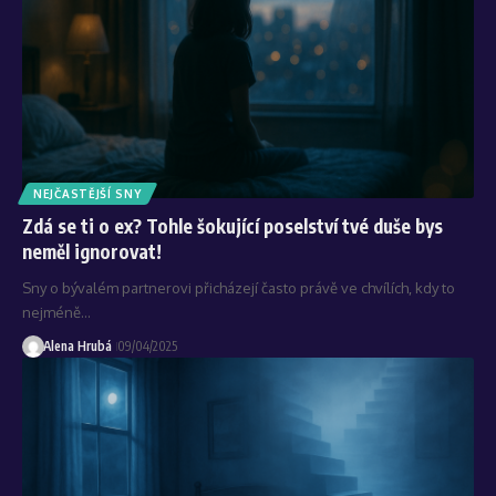
NEJČASTĚJŠÍ SNY
Zdá se ti o ex? Tohle šokující poselství tvé duše bys
neměl ignorovat!
Sny o bývalém partnerovi přicházejí často právě ve chvílích, kdy to
nejméně…
Alena Hrubá
09/04/2025