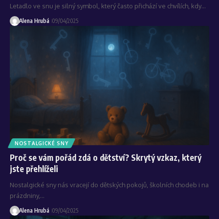
Letadlo ve snu je silný symbol, který často přichází ve chvílích, kdy…
Alena Hrubá
09/04/2025
NOSTALGICKÉ SNY
Proč se vám pořád zdá o dětství? Skrytý vzkaz, který
jste přehlíželi
Nostalgické sny nás vracejí do dětských pokojů, školních chodeb i na
prázdniny,…
Alena Hrubá
09/04/2025