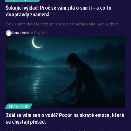
Šokující výklad: Proč se vám zdá o smrti – a co to
doopravdy znamená
Sen o smrti dokáže rozbušit srdce a zanechat v těle ledový chlad.…
Alena Hrubá
09/04/2025
SNÁŘ (A–Z)
Zdál se vám sen o vodě? Pozor na skryté emoce, které
se chystají přetéct