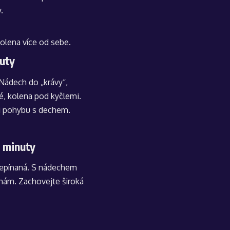
.
kolena více od sebe.
nuty
 Nádech do „krávy“,
é, kolena pod kyčlemi.
ci pohybu s dechem.
2 minuty
přepínaná. S nádechem
ohám. Zachovejte široká