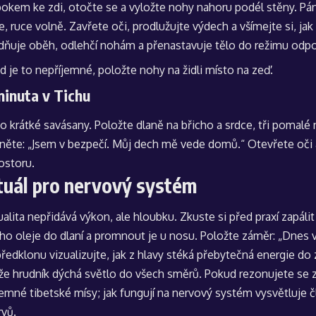
bokem ke zdi, otočte se a vyložte nohy nahoru podél stěny. Pá
, ruce volně. Zavřete oči, prodlužujte výdech a všímejte si, jak
lidňuje oběh, odlehčí nohám a přenastavuje tělo do režimu odp
d je to nepříjemné, položte nohy na židli místo na zeď.
minuta v Tichu
o krátké savásany. Položte dlaně na břicho a srdce, tři pomalé
něte: „Jsem v bezpečí. Můj dech mě vede domů.“ Otevřete oči až 
ostoru.
tuál pro nervový systém
ualita nepřidává výkon, ale hloubku. Zkuste si před praxí zapáli
o oleje do dlaní a promnout je u nosu. Položte záměr: „Dnes v 
 předklonu vizualizujte, jak z hlavy stéká přebytečná energie do
 že hrudník dýchá světlo do všech směrů. Pokud rezonujete se
jemné tibetské mísy; jak fungují na nervový systém vysvětluje 
rvů
.