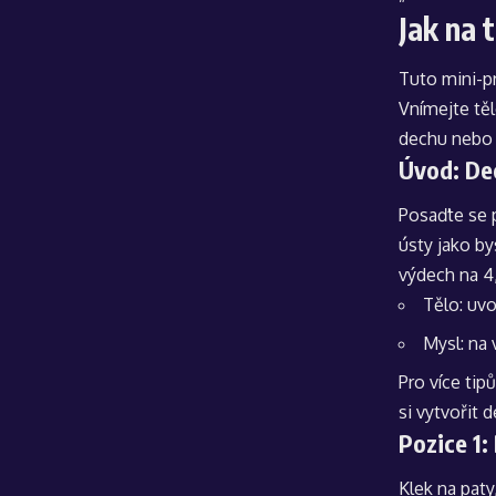
Jak na 
Tuto mini-pr
Vnímejte těl
dechu nebo 
Úvod: De
Posaďte se 
ústy jako by
výdech na 4,
Tělo: uvol
Mysl: na 
Pro více tip
si vytvořit 
Pozice 1:
Klek na paty