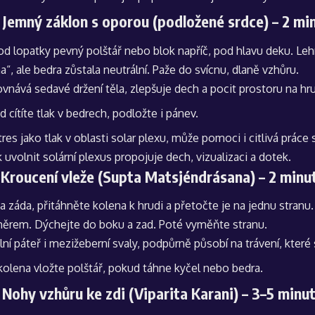
 Jemný záklon s oporou (podložené srdce) – 2 mi
od lopatky pevný polštář nebo blok napříč, pod hlavu deku. Lehn
a“, ale bedra zůstala neutrální. Paže do svícnu, dlaně vzhůru.
ovnává sedavé držení těla, zlepšuje dech a pocit prostoru na hru
d cítíte tlak v bedrech, podložte i pánev.
tres jako tlak v oblasti solar plexu, může pomoci i citlivá prác
k uvolnit solární plexus
propojuje dech, vizualizaci a dotek.
 Kroucení vleže (Supta Matsjéndrásana) – 2 minu
a záda, přitáhněte kolena k hrudi a přetočte je na jednu stranu.
rem. Dýchejte do boku a zad. Poté vyměňte stranu.
lní páteř i mezižeberní svaly, podpůrně působí na trávení, které
kolena vložte polštář, pokud táhne kyčel nebo bedra.
 Nohy vzhůru ke zdi (Viparita Karani) – 3–5 minu