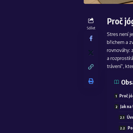
Proč jó
Sdílet
Stres není 
břichem a z
rovnováhy: z
a rozprostír
trávení“, kt
Obs
Proč jó
Jak na
Úvo
Po