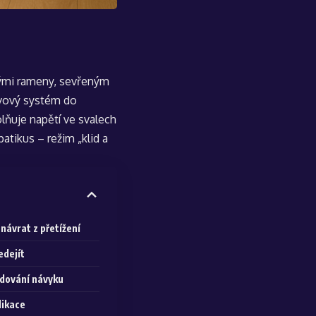
hlými rameny, sevřeným
rvový systém do
lňuje napětí ve svalech
atikus – režim „klid a
 návrat z přetížení
edejít
udování návyku
dikace