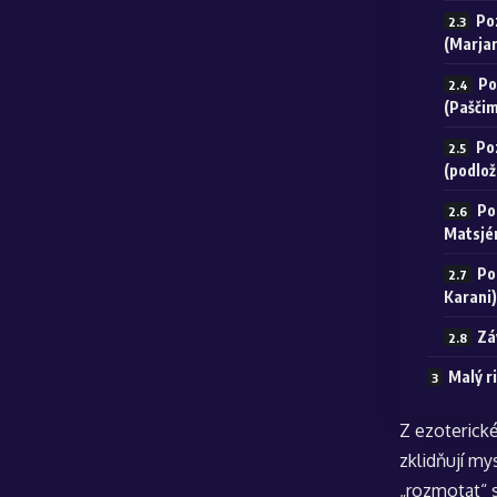
Po
(Marjar
Po
(Paščim
Po
(podlož
Po
Matsjé
Po
Karani)
Zá
Malý r
Z ezoterick
zklidňují my
„rozmotat“ s