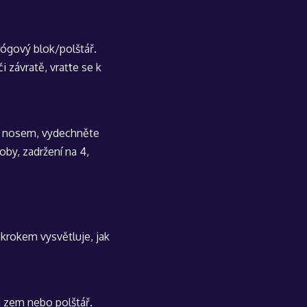
jógový blok/polštář.
i závratě, vraťte se k
ch nosem, vydechněte
by, zadržení na 4,
a krokem vysvětluje, jak
a zem nebo polštář.