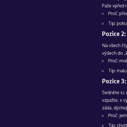
Paže vpřed 
Proč: pře
Tip: poku
Pozice 2:
Na všech čty
výdech do „
Proč: mob
Tip: malu
Pozice 3:
Sedněte si, 
vzpažte, s 
záda, dýchej
Proč: jem
Tip: chyť