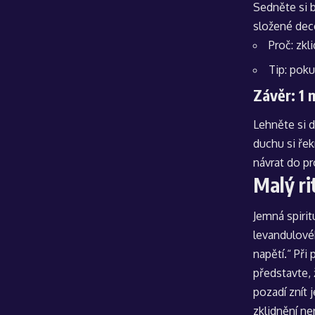
Sedněte si 
složené dece
Proč: zk
Tip: poku
Závěr: 1 
Lehněte si d
duchu si řek
návrat do pr
Malý ri
Jemná spirit
levandulovéh
napětí.“ Při
představte,
pozadí znít 
zklidnění ne