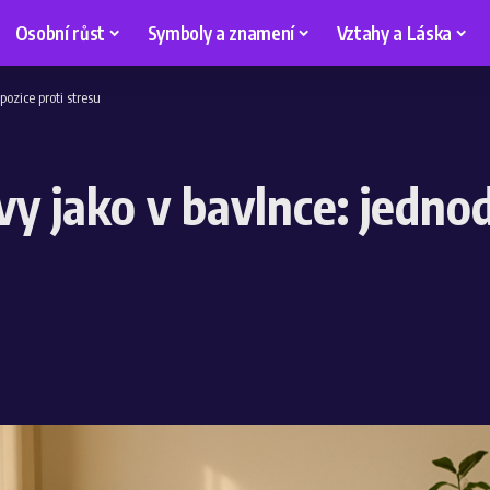
Osobní růst
Symboly a znamení
Vztahy a Láska
ozice proti stresu
vy jako v bavlnce: jedno