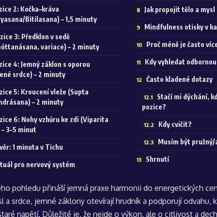
zice 2: Kočka–kráva
Jak propojit tělo a mys
yasana/Bitilasana) – 1,5 minuty
Mindfulness otisky v ka
zice 3: Předklon v sedě
Proč méně je často víc
óttanásana, variace) – 2 minuty
Kdy vyhledat odborno
zice 4: Jemný záklon s oporou
ené srdce) – 2 minuty
Často kladené dotazy
zice 5: Kroucení vleže (Supta
Stačí mi dýchání, 
ndrásana) – 2 minuty
pozice?
zice 6: Nohy vzhůru ke zdi (Viparita
Kdy cvičit?
 – 3–5 minut
Musím být pružný/
věr: 1 minuta v Tichu
Shrnutí
ituál pro nervový systém
ého pohledu přináší jemná praxe harmonii do energetických cent
sl a srdce, jemné záklony otevírají hrudník a podporují odvahu
taré napětí. Důležité je, že nejde o výkon, ale o citlivost a dech