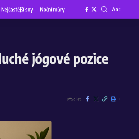
Nejčastější sny
Noční můry
Aa
duché jógové pozice
Sdílet