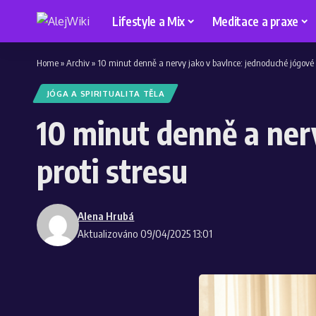
Lifestyle a Mix
Meditace a praxe
Home
»
Archiv
»
10 minut denně a nervy jako v bavlnce: jednoduché jógové p
JÓGA A SPIRITUALITA TĚLA
10 minut denně a ner
proti stresu
Alena Hrubá
Aktualizováno 09/04/2025 13:01