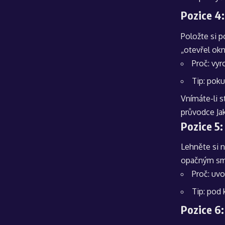
Pozice 4:
Položte si p
„otevřel okn
Proč: vyr
Tip: poku
Vnímáte-li s
průvodce
Ja
Pozice 5:
Lehněte si n
opačným smě
Proč: uvo
Tip: pod 
Pozice 6: