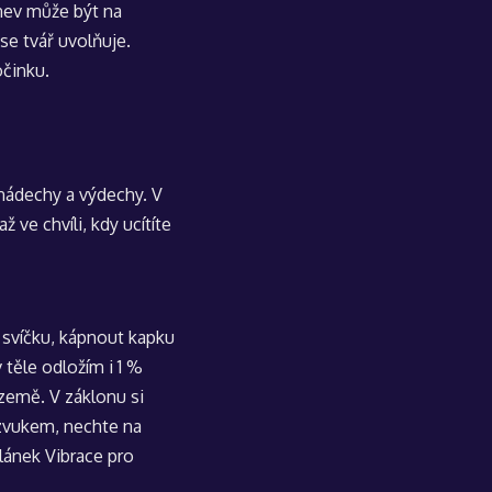
nev může být na
 se tvář uvolňuje.
očinku.
 nádechy a výdechy. V
ve chvíli, kdy ucítíte
t svíčku, kápnout kapku
těle odložím i 1 %
 země. V záklonu si
 zvukem, nechte na
článek
Vibrace pro