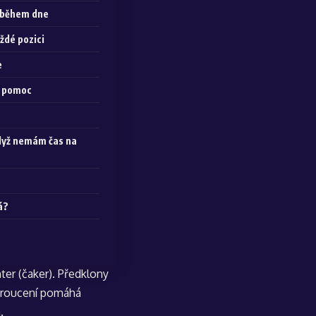
l během dne
ždé pozici
e
u pomoc
když nemám čas na
á?
er (čaker). Předklony
, kroucení pomáhá
.