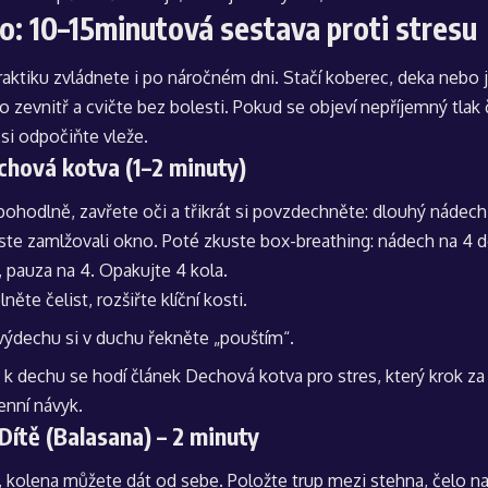
to: 10–15minutová sestava proti stresu
aktiku zvládnete i po náročném dni. Stačí koberec, deka nebo 
o zevnitř a cvičte bez bolesti. Pokud se objeví nepříjemný tlak č
si odpočiňte vleže.
chová kotva (1–2 minuty)
pohodlně, zavřete oči a třikrát si povzdechněte: dlouhý náde
ste zamlžovali okno. Poté zkuste box-breathing: nádech na 4 do
 pauza na 4. Opakujte 4 kola.
něte čelist, rozšiřte klíční kosti.
výdechu si v duchu řekněte „pouštím“.
ů k dechu se hodí článek
Dechová kotva pro stres
, který krok z
denní návyk.
 Dítě (Balasana) – 2 minuty
, kolena můžete dát od sebe. Položte trup mezi stehna, čelo n