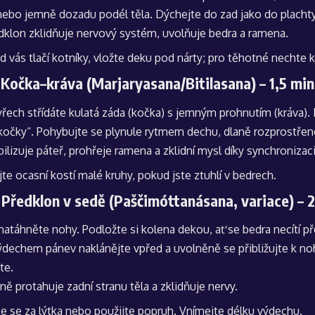
nebo jemně dozadu podél těla. Dýchejte do zad jako do plachty
dklon zklidňuje nervový systém, uvolňuje bedra a ramena.
d vás tlačí kotníky, vložte deku pod nárty; pro těhotné nechte 
 Kočka–kráva (Marjaryasana/Bitilasana) – 1,5 mi
řech střídáte kulatá záda (kočka) s jemným prohnutím (kráva).
kočky“. Pohybujte se plynule rytmem dechu, dlaně rozprostřen
ilizuje páteř, prohřeje ramena a zklidní mysl díky synchroniza
jte ocasní kostí malé kruhy, pokud jste ztuhlí v bedrech.
 Předklon v sedě (Paščimóttanásana, variace) – 
natáhněte nohy. Podložte si kolena dekou, ať se bedra necítí 
výdechem pánev naklánějte vpřed a uvolněně se přibližujte k n
te.
ně protahuje zadní stranu těla a zklidňuje nervy.
te se za lýtka nebo použijte popruh. Vnímejte délku výdechu.