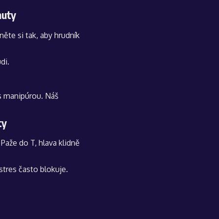
nuty
ěte si tak, aby hrudník
di.
e s manipúrou. Náš
ty
 Paže do T, hlava klidně
 stres často blokuje.
t