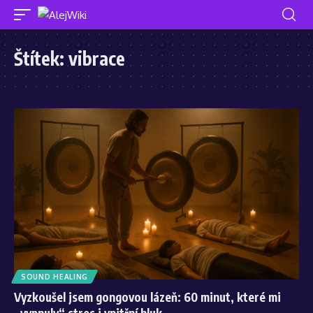
Štítek:
vibrace
SOUND HEALING
Vyzkoušel jsem gongovou lázeň: 60 minut, které mi
„vypnuly“ stres i vnitřní hluk