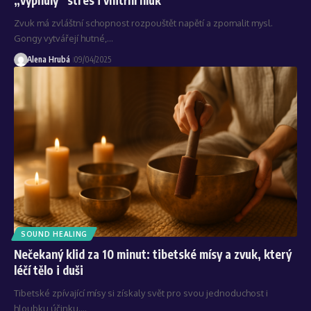
Zvuk má zvláštní schopnost rozpouštět napětí a zpomalit mysl.
Gongy vytvářejí hutné,…
Alena Hrubá
09/04/2025
SOUND HEALING
Nečekaný klid za 10 minut: tibetské mísy a zvuk, který
léčí tělo i duši
Tibetské zpívající mísy si získaly svět pro svou jednoduchost i
hloubku účinku.…