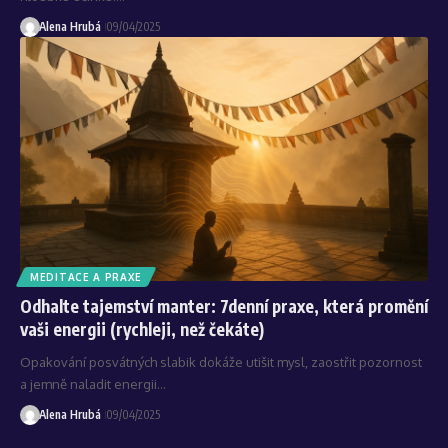
Alena Hrubá
09/04/2025
MEDITACE A PRAXE
Odhalte tajemství manter: 7denní praxe, která promění
vaši energii (rychleji, než čekáte)
Opakování posvátných slabik dokáže utišit mysl, zaostřit pozornost
a jemně naladit energii…
Alena Hrubá
09/04/2025