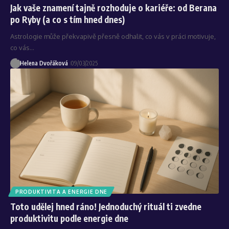
Jak vaše znamení tajně rozhoduje o kariéře: od Berana
po Ryby (a co s tím hned dnes)
Astrologie může překvapivě přesně odhalit, co vás v práci motivuje,
co vás…
Helena Dvořáková
09/03/2025
PRODUKTIVITA A ENERGIE DNE
Toto udělej hned ráno! Jednoduchý rituál ti zvedne
produktivitu podle energie dne