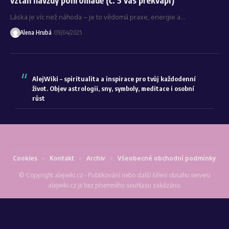
Láska je víc než náhoda – je to vědomá praxe, energie a…
Alena Hrubá
09/04/2025
AlejWiki – spiritualita a inspirace pro tvůj každodenní
život. Objev astrologii, sny, symboly, meditace i osobní
růst
Cookies
Kontakt
Archiv
Všeobecné obchodní podmínky
© Copyright alejwiki.cz - Publikování nebo další šíření obsahu serveru
alejwiki.cz je bez písemného souhlasu zakázáno.