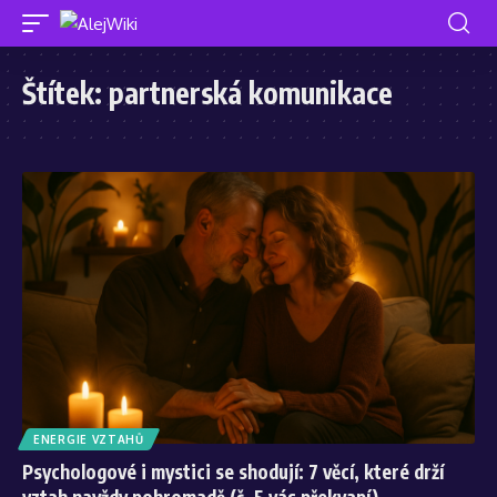
Štítek:
partnerská komunikace
ENERGIE VZTAHŮ
Psychologové i mystici se shodují: 7 věcí, které drží
vztah navždy pohromadě (č. 5 vás překvapí)