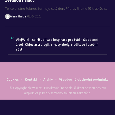
To, co si ráno řekneš, formuje celý den. Připravili jsme 10 krátkých…
Alena Hrubá
09/04/2025
AlejWiki – spiritualita a inspirace pro tvůj každodenní
život. Objev astrologii, sny, symboly, meditace i osobní
růst
Cookies
Kontakt
Archiv
Všeobecné obchodní podmínky
© Copyright alejwiki.cz - Publikování nebo další šíření obsahu serveru
alejwiki.cz je bez písemného souhlasu zakázáno.