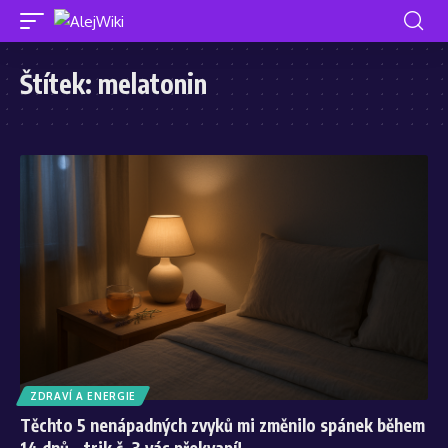
Štítek:
melatonin
ZDRAVÍ A ENERGIE
Těchto 5 nenápadných zvyků mi změnilo spánek během
14 dnů – trik č. 3 vás překvapí!