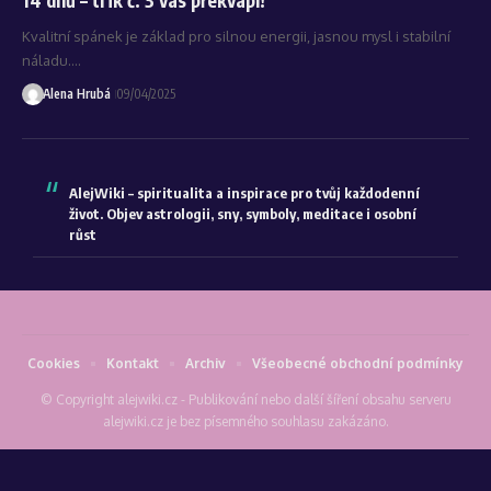
Kvalitní spánek je základ pro silnou energii, jasnou mysl i stabilní
náladu.…
Alena Hrubá
09/04/2025
AlejWiki – spiritualita a inspirace pro tvůj každodenní
život. Objev astrologii, sny, symboly, meditace i osobní
růst
Cookies
Kontakt
Archiv
Všeobecné obchodní podmínky
© Copyright alejwiki.cz - Publikování nebo další šíření obsahu serveru
alejwiki.cz je bez písemného souhlasu zakázáno.