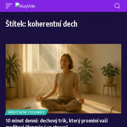
Štítek:
koherentní dech
MEDITAČNÍ TECHNIKY
10 minut denně: dechový trik, který promění vaši
meditaci (funguje i ve stresu)