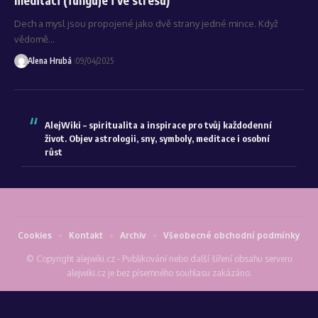
Dech a mysl jsou propojené jako dvě strany jedné mince. Když
vědomě…
Alena Hrubá
09/04/2025
AlejWiki – spiritualita a inspirace pro tvůj každodenní
život. Objev astrologii, sny, symboly, meditace i osobní
růst
Cookies
Kontakt
Archiv
Všeobecné obchodní podmínky
© Copyright alejwiki.cz - Publikování nebo další šíření obsahu serveru
alejwiki.cz je bez písemného souhlasu zakázáno.