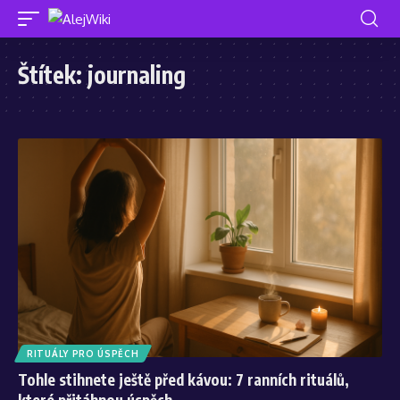
Štítek:
journaling
RITUÁLY PRO ÚSPĚCH
Tohle stihnete ještě před kávou: 7 ranních rituálů,
které přitáhnou úspěch