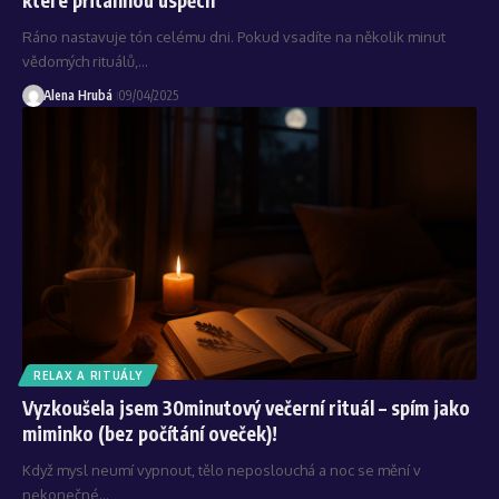
Ráno nastavuje tón celému dni. Pokud vsadíte na několik minut
vědomých rituálů,…
Alena Hrubá
09/04/2025
RELAX A RITUÁLY
Vyzkoušela jsem 30minutový večerní rituál – spím jako
miminko (bez počítání oveček)!
Když mysl neumí vypnout, tělo neposlouchá a noc se mění v
nekonečné…