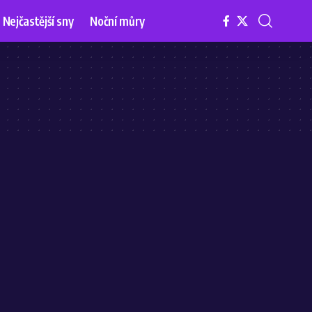
Nejčastější sny
Noční můry