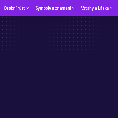
Osobní růst
Symboly a znamení
Vztahy a Láska