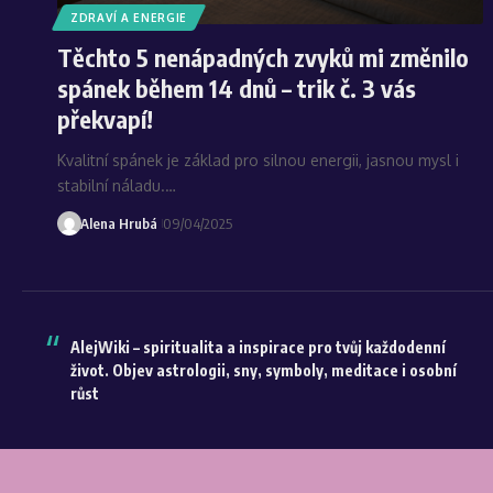
ZDRAVÍ A ENERGIE
Těchto 5 nenápadných zvyků mi změnilo
spánek během 14 dnů – trik č. 3 vás
překvapí!
Kvalitní spánek je základ pro silnou energii, jasnou mysl i
stabilní náladu.…
Alena Hrubá
09/04/2025
AlejWiki – spiritualita a inspirace pro tvůj každodenní
život. Objev astrologii, sny, symboly, meditace i osobní
růst