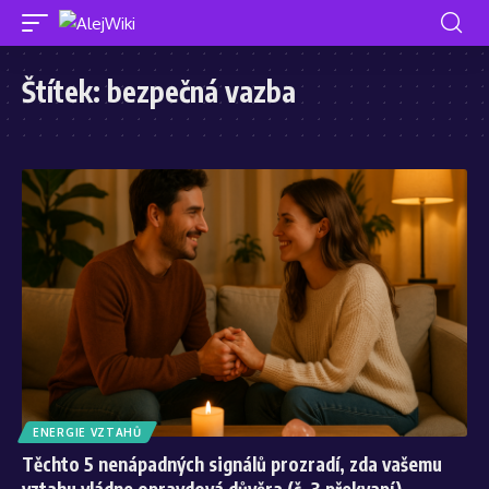
Štítek:
bezpečná vazba
ENERGIE VZTAHŮ
Těchto 5 nenápadných signálů prozradí, zda vašemu
vztahu vládne opravdová důvěra (č. 3 překvapí)