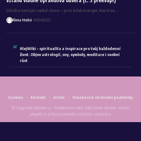
Důvěra není jen velké slovo – je to tichá energie, která se…
Alena Hrubá
09/04/2025
AlejWiki – spiritualita a inspirace pro tvůj každodenní
život. Objev astrologii, sny, symboly, meditace i osobní
růst
Cookies
Kontakt
Archiv
Všeobecné obchodní podmínky
© Copyright alejwiki.cz - Publikování nebo další šíření obsahu serveru
alejwiki.cz je bez písemného souhlasu zakázáno.