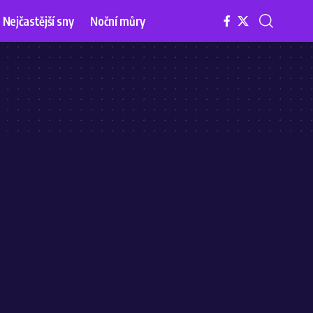
Nejčastější sny
Noční můry