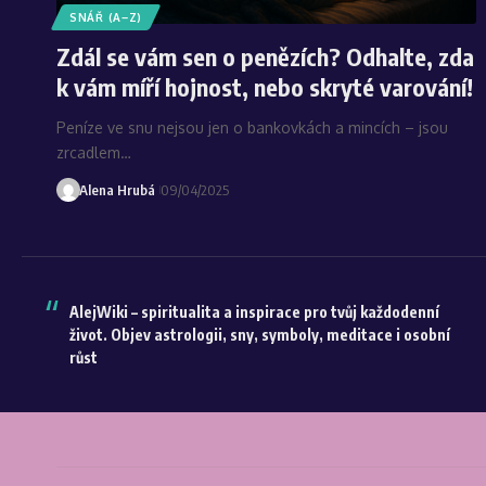
SNÁŘ (A–Z)
Zdál se vám sen o penězích? Odhalte, zda
k vám míří hojnost, nebo skryté varování!
Peníze ve snu nejsou jen o bankovkách a mincích – jsou
zrcadlem…
Alena Hrubá
09/04/2025
AlejWiki – spiritualita a inspirace pro tvůj každodenní
život. Objev astrologii, sny, symboly, meditace i osobní
růst