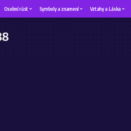
Osobní růst
Symboly a znamení
Vztahy a Láska
88