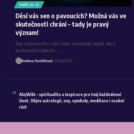
SNÁŘ (A–Z)
Děsí vás sen o pavoucích? Možná vás ve
skutečnosti chrání – tady je pravý
význam!
Sny o pavoucích v nás často vyvolávají napětí, ale v
duchovních tradicích…
Helena Dvořáková
09/03/2025
AlejWiki – spiritualita a inspirace pro tvůj každodenní
život. Objev astrologii, sny, symboly, meditace i osobní
růst