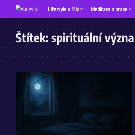
Lifestyle a Mix
Meditace a praxe
Štítek:
spirituální význ