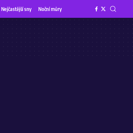
Nejčastější sny
Noční můry