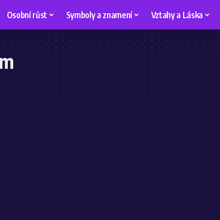
Osobní růst
Symboly a znamení
Vztahy a Láska
am