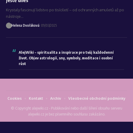
Krystaly fascinují lidstvo po tisíciletí – od ochranných amuletů až po
nástroje…
Helena Dvořáková
09/03/2025
AlejWiki – spiritualita a inspirace pro tvůj každodenní
život. Objev astrologii, sny, symboly, meditace i osobní
růst
Cookies
Kontakt
Archiv
Všeobecné obchodní podmínky
© Copyright alejwiki.cz - Publikování nebo další šíření obsahu serveru
alejwiki.cz je bez písemného souhlasu zakázáno.