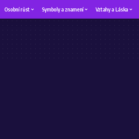
Osobní růst
Symboly a znamení
Vztahy a Láska