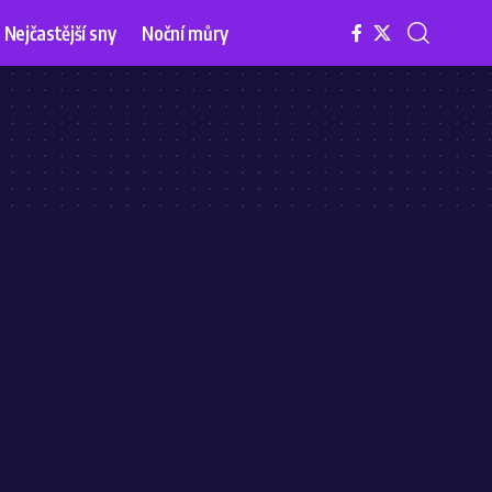
Nejčastější sny
Noční můry