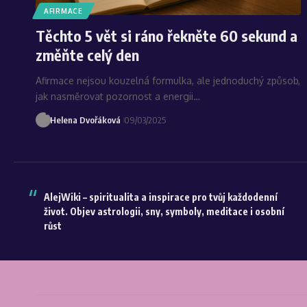
AFIRMACE
Těchto 5 vět si ráno řekněte 60 sekund a
změňte celý den
Afirmace nejsou kouzelná formulka, ale jednoduchý způsob,
jak nasměrovat pozornost a energii…
Helena Dvořáková
09/03/2025
AlejWiki – spiritualita a inspirace pro tvůj každodenní
život. Objev astrologii, sny, symboly, meditace i osobní
růst