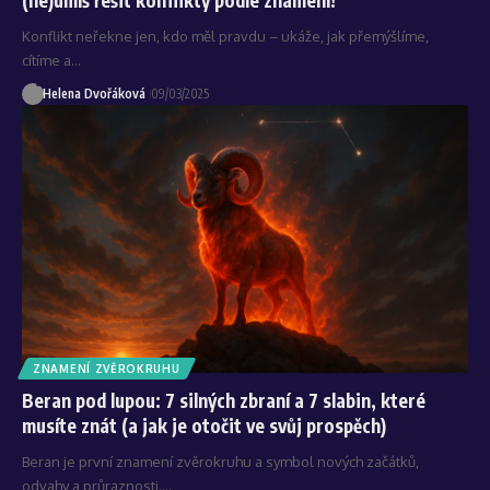
Konflikt neřekne jen, kdo měl pravdu – ukáže, jak přemýšlíme,
cítíme a…
Helena Dvořáková
09/03/2025
ZNAMENÍ ZVĚROKRUHU
Beran pod lupou: 7 silných zbraní a 7 slabin, které
musíte znát (a jak je otočit ve svůj prospěch)
Beran je první znamení zvěrokruhu a symbol nových začátků,
odvahy a průraznosti.…