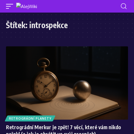
Štítek:
introspekce
RETROGRÁDNÍ PLANETY
Retrográdní Merkur je zpět! 7 věcí, které vám nikdo
neřekl (a jak je obrátit ve svůj prospěch)