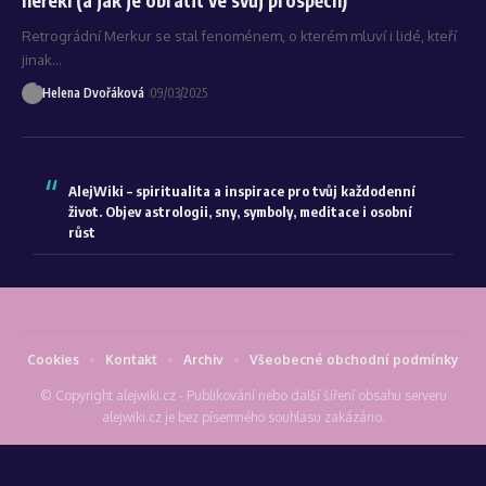
Retrográdní Merkur se stal fenoménem, o kterém mluví i lidé, kteří
jinak…
Helena Dvořáková
09/03/2025
AlejWiki – spiritualita a inspirace pro tvůj každodenní
život. Objev astrologii, sny, symboly, meditace i osobní
růst
Cookies
Kontakt
Archiv
Všeobecné obchodní podmínky
© Copyright alejwiki.cz - Publikování nebo další šíření obsahu serveru
alejwiki.cz je bez písemného souhlasu zakázáno.