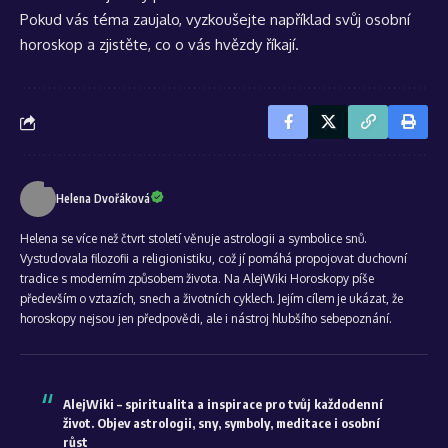
Pokud vás téma zaujalo, vyzkoušejte například svůj osobní
horoskop a zjistěte, co o vás hvězdy říkají.
Helena Dvořáková
Helena se více než čtvrt století věnuje astrologii a symbolice snů.
Vystudovala filozofii a religionistiku, což jí pomáhá propojovat duchovní
tradice s moderním způsobem života. Na AlejWiki Horoskopy píše
především o vztazích, snech a životních cyklech. Jejím cílem je ukázat, že
horoskopy nejsou jen předpovědi, ale i nástroj hlubšího sebepoznání.
AlejWiki – spiritualita a inspirace pro tvůj každodenní
život. Objev astrologii, sny, symboly, meditace i osobní
růst