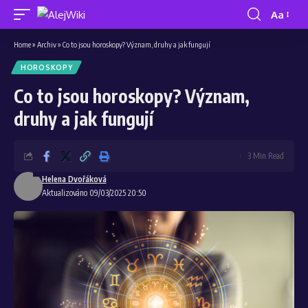
Aa
Home
»
Archiv
»
Co to jsou horoskopy? Význam, druhy a jak fungují
HOROSKOPY
Co to jsou horoskopy? Význam,
druhy a jak fungují
3 Min Read
Helena Dvořáková
Aktualizováno 09/03/2025 20:50