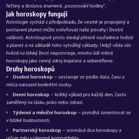
řečtiny a doslova znamená „pozorování hodiny“.
Jak horoskopy fungují
Astrologie vychází z předpokladu, že vesmír je propojený a
postavení planet může ovlivňovat naše povahy i životní
události. Astrologové proto sledují přesné souřadnice hvězd
a planet a na základě toho vytvářejí výklady. I když věda vliv
hvězd na lidský život nepotvrzuje, mnoho lidí vnímá
horoskopy jako cenný zdroj inspirace a sebereflexe.
Druhy horoskopů
Osobní horoskop
– sestavuje se podle data, času a
místa narození konkrétní osoby.
Denní horoskop
– krátký výklad pro každý den, často
zaměřený na lásku, práci nebo zdraví.
Týdenní a měsíční horoskop
– pomáhá zorientovat se
v blízké budoucnosti.
Partnerský horoskop
– srovnává dva horoskopy a
určuje míru vzájemné kompatibility.