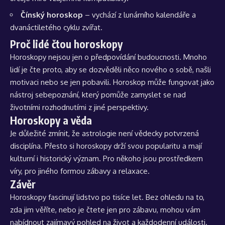
Čínský horoskop
– vychází z lunárního kalendáře a
dvanáctiletého cyklu zvířat.
Proč lidé čtou horoskopy
Horoskopy nejsou jen o předpovídání budoucnosti. Mnoho
lidí je čte proto, aby se dozvěděli něco nového o sobě, našli
motivaci nebo se jen pobavili. Horoskop může fungovat jako
nástroj sebepoznání, který pomůže zamyslet se nad
životními rozhodnutími z jiné perspektivy.
Horoskopy a věda
Je důležité zmínit, že astrologie není vědecky potvrzená
disciplína. Přesto si horoskopy drží svou popularitu a mají
kulturní i historický význam. Pro někoho jsou prostředkem
víry, pro jiného formou zábavy a relaxace.
Závěr
Horoskopy fascinují lidstvo po tisíce let. Bez ohledu na to,
zda jim věříte, nebo je čtete jen pro zábavu, mohou vám
nabídnout zajímavý pohled na život a každodenní události.